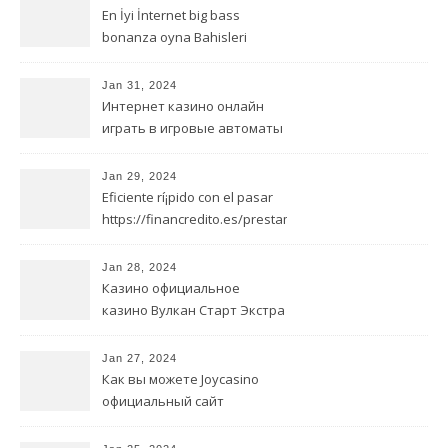
игорного заведения онлайн
En İyi İnternet big bass
bonanza oyna Bahisleri
Casinoları
Jan 31, 2024
Интернет казино онлайн
играть в игровые автоматы
Вулкан Делюкс от Delightful
Benefit
Jan 29, 2024
Eficiente rí¡pido con el pasar
https://financredito.es/prestamos-
sin-papeleos/ del tiempo
préstamos de aplicaciones
Jan 28, 2024
Казино официальное
казино Вулкан Старт Экстра
Jan 27, 2024
Как вы можете Joycasino
официальный сайт
мобильная наслаждаться
онлайн-игрой в казино