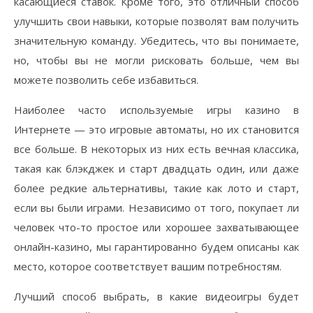
касающиеся ставок. Кроме того, это отличный способ
улучшить свои навыки, которые позволят вам получить
значительную команду. Убедитесь, что вы понимаете,
но, чтобы вы не могли рисковать больше, чем вы
можете позволить себе избавиться.
Наиболее часто используемые игры казино в
Интернете — это игровые автоматы, но их становится
все больше. В некоторых из них есть вечная классика,
такая как блэкджек и старт двадцать один, или даже
более редкие альтернативы, такие как лото и старт,
если вы были играми. Независимо от того, покупает ли
человек что-то простое или хорошее захватывающее
онлайн-казино, мы гарантированно будем описаны как
место, которое соответствует вашим потребностям.
Лучший способ выбрать, в какие видеоигры будет