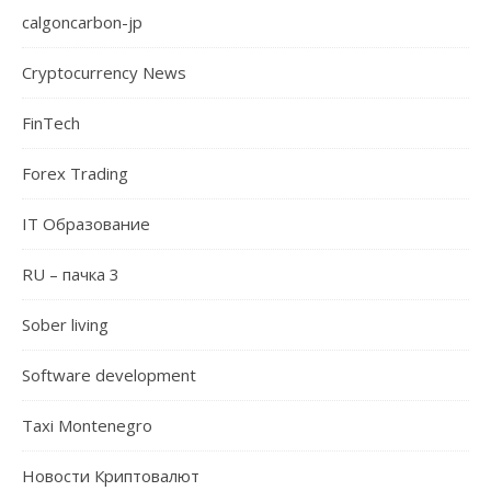
calgoncarbon-jp
Cryptocurrency News
FinTech
Forex Trading
IT Образование
RU – пачка 3
Sober living
Software development
Taxi Montenegro
Новости Криптовалют