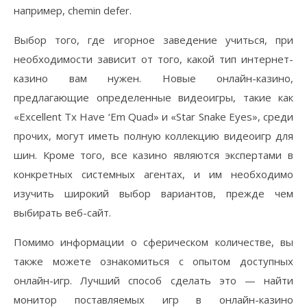
например, chemin defer.
Выбор того, где игорное заведение учиться, при
необходимости зависит от того, какой тип интернет-
казино вам нужен. Новые онлайн-казино,
предлагающие определенные видеоигры, такие как
«Excellent Tx Have ‘Em Quad» и «Star Snake Eyes», среди
прочих, могут иметь полную коллекцию видеоигр для
шин. Кроме того, все казино являются экспертами в
конкретных системных агентах, и им необходимо
изучить широкий выбор вариантов, прежде чем
выбирать веб-сайт.
Помимо информации о сферическом количестве, вы
также можете ознакомиться с опытом доступных
онлайн-игр. Лучший способ сделать это — найти
монитор поставляемых игр в онлайн-казино