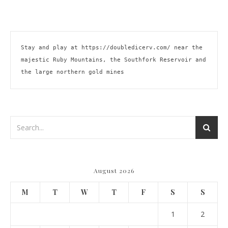
Stay and play at 
https://doubledicerv.com/
 near the 
majestic Ruby Mountains, the Southfork Reservoir and 
the large northern gold mines
August 2026
M
T
W
T
F
S
S
1
2