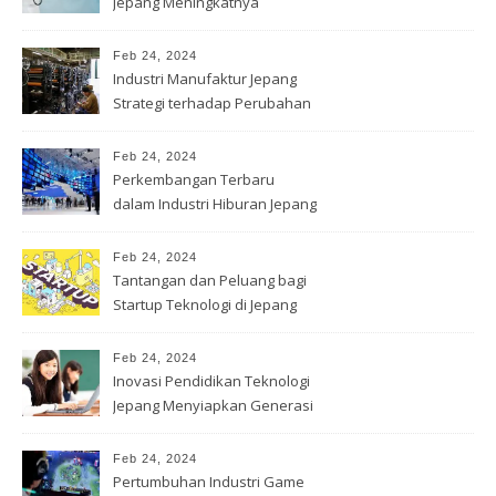
Jepang Meningkatnya
Permintaan
Feb 24, 2024
Industri Manufaktur Jepang
Strategi terhadap Perubahan
Feb 24, 2024
Perkembangan Terbaru
dalam Industri Hiburan Jepang
Feb 24, 2024
Tantangan dan Peluang bagi
Startup Teknologi di Jepang
Feb 24, 2024
Inovasi Pendidikan Teknologi
Jepang Menyiapkan Generasi
Muda
Feb 24, 2024
Pertumbuhan Industri Game