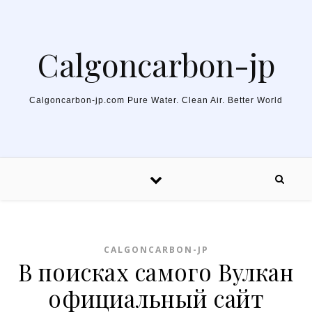
Skip to content
Calgoncarbon-jp
Calgoncarbon-jp.com Pure Water. Clean Air. Better World
CALGONCARBON-JP
В поисках самого Вулкан
официальный сайт