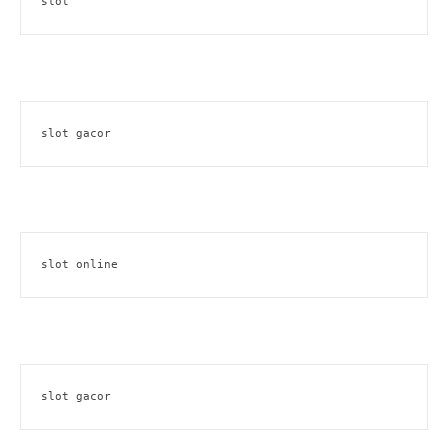
slot
slot gacor
slot online
slot gacor