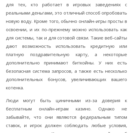
для тех, кто работает в игровых заведениях с
реальными деньгами, это отличный способ опробовать
новую воду. Кроме того, обычно онлайн-игры просты в
освоении, и их по-прежнему можно использовать как
для системы, так и для сотовой связи. Такие веб-сайты
дают возможность использовать кредитную или
платную поздравительную карту, а некоторые
дополнительно принимают биткойны. У них есть
безопасная система запросов, а также есть несколько
дополнительных бонусов, увеличивающих вашего
котенка.
Люди могут быть циничными из-за доверия к
бесплатным онлайн-играм казино. Однако не
забывайте, что они являются федеральным типом
ставок, и игрок должен соблюдать любые условия,