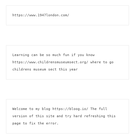
https://www.1947london.com/
Learning can be so much fun if you know 
https://www.childrensmuseumsect.org/
 where to go 
childrens museum sect this year
Welcome to my blog 
https://bloog.io/
 The full 
version of this site and try hard refreshing this 
page to fix the error.