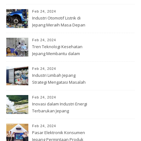
Cerdas
Feb 24, 2024
Industri Otomotif Listrik di
Jepang Meraih Masa Depan
Feb 24, 2024
Tren Teknologi Kesehatan
Jepang Membantu dalam
Diagnosis
Feb 24, 2024
Industri Limbah Jepang
Strategi Mengatasi Masalah
Lingkungan
Feb 24, 2024
Inovasi dalam Industri Energi
Terbarukan Jepang
Feb 24, 2024
Pasar Elektronik Konsumen
Jepang Permintaan Produk