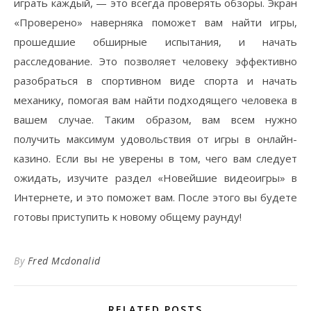
играть каждый, — это всегда проверять обзоры. Экран
«Проверено» наверняка поможет вам найти игры,
прошедшие обширные испытания, и начать
расследование. Это позволяет человеку эффективно
разобраться в спортивном виде спорта и начать
механику, помогая вам найти подходящего человека в
вашем случае. Таким образом, вам всем нужно
получить максимум удовольствия от игры в онлайн-
казино. Если вы не уверены в том, чего вам следует
ожидать, изучите раздел «Новейшие видеоигры» в
Интернете, и это поможет вам. После этого вы будете
готовы приступить к новому общему раунду!
By
Fred Mcdonalid
RELATED POSTS