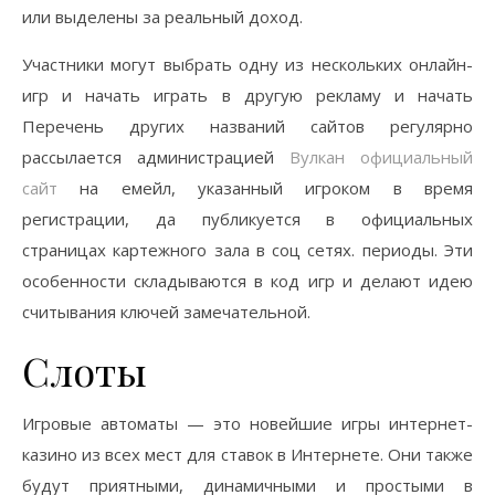
или выделены за реальный доход.
Участники могут выбрать одну из нескольких онлайн-
игр и начать играть в другую рекламу и начать
Перечень других названий сайтов регулярно
рассылается администрацией
Вулкан официальный
сайт
на емейл, указанный игроком в время
регистрации, да публикуется в официальных
страницах картежного зала в соц сетях. периоды. Эти
особенности складываются в код игр и делают идею
считывания ключей замечательной.
Слоты
Игровые автоматы — это новейшие игры интернет-
казино из всех мест для ставок в Интернете. Они также
будут приятными, динамичными и простыми в