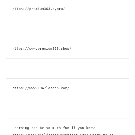
https://premium303.cymru/
https://www.premium303.shop/
https://www.1947london.com/
Learning can be so much fun if you know 