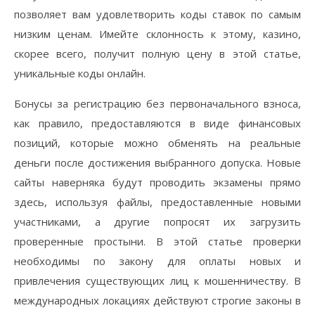
позволяет вам удовлетворить коды ставок по самым
низким ценам. Имейте склонность к этому, казино,
скорее всего, получит полную цену в этой статье,
уникальные коды онлайн.
Бонусы за регистрацию без первоначального взноса,
как правило, предоставляются в виде финансовых
позиций, которые можно обменять на реальные
деньги после достижения выбранного допуска. Новые
сайты наверняка будут проводить экзамены прямо
здесь, используя файлы, предоставленные новыми
участниками, а другие попросят их загрузить
проверенные простыни. В этой статье проверки
необходимы по закону для оплаты новых и
привлечения существующих лиц к мошенничеству. В
международных локациях действуют строгие законы в