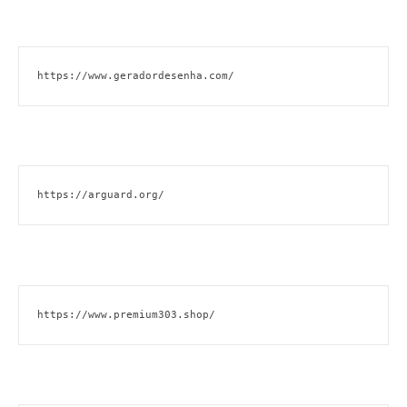
https://www.geradordesenha.com/
https://arguard.org/
https://www.premium303.shop/