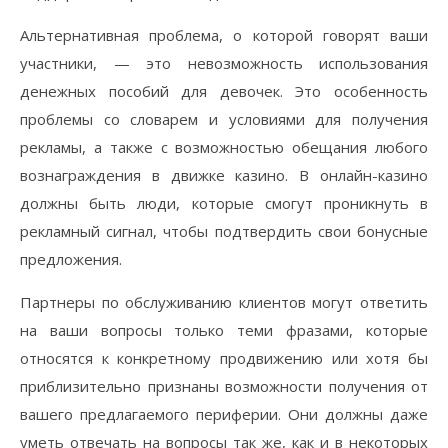
Альтернативная проблема, о которой говорят ваши
участники, — это невозможность использования
денежных пособий для девочек. Это особенность
проблемы со словарем и условиями для получения
рекламы, а также с возможностью обещания любого
вознаграждения в движке казино. В онлайн-казино
должны быть люди, которые смогут проникнуть в
рекламный сигнал, чтобы подтвердить свои бонусные
предложения.
Партнеры по обслуживанию клиентов могут ответить
на ваши вопросы только теми фразами, которые
относятся к конкретному продвижению или хотя бы
приблизительно признаны возможности получения от
вашего предлагаемого периферии. Они должны даже
уметь отвечать на вопросы так же, как и в некоторых