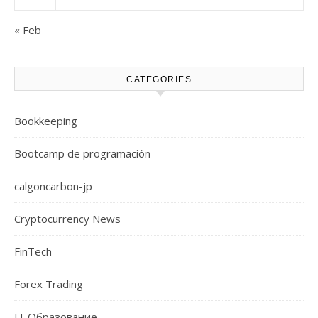
« Feb
CATEGORIES
Bookkeeping
Bootcamp de programación
calgoncarbon-jp
Cryptocurrency News
FinTech
Forex Trading
IT Образование