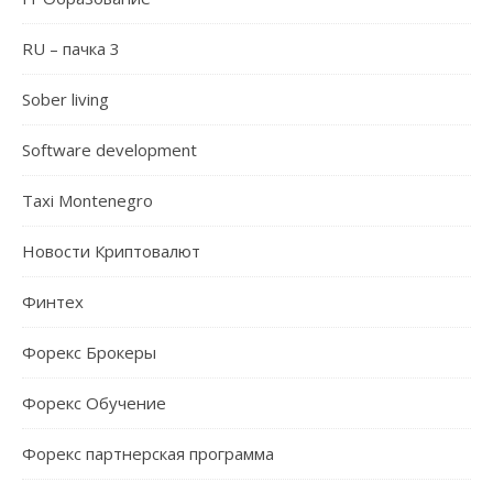
RU – пачка 3
Sober living
Software development
Taxi Montenegro
Новости Криптовалют
Финтех
Форекс Брокеры
Форекс Обучение
Форекс партнерская программа