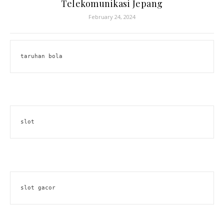
Telekomunikasi Jepang
February 24, 2024
taruhan bola
slot
slot gacor