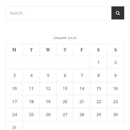
August 2026
M
T
W
T
F
S
S
1
2
3
4
5
6
7
8
9
10
11
12
13
14
15
16
17
18
19
20
21
22
23
24
25
26
27
28
29
30
31