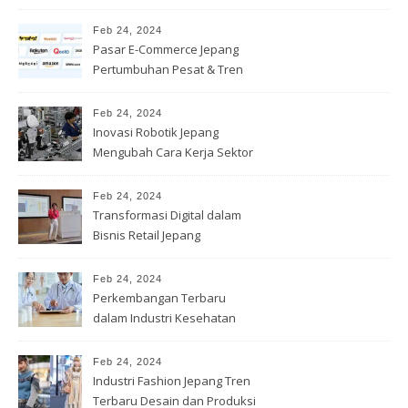
Keuangan
Feb 24, 2024
Pasar E-Commerce Jepang
Pertumbuhan Pesat & Tren
Penjualan
Feb 24, 2024
Inovasi Robotik Jepang
Mengubah Cara Kerja Sektor
Industri
Feb 24, 2024
Transformasi Digital dalam
Bisnis Retail Jepang
Feb 24, 2024
Perkembangan Terbaru
dalam Industri Kesehatan
Jepang
Feb 24, 2024
Industri Fashion Jepang Tren
Terbaru Desain dan Produksi