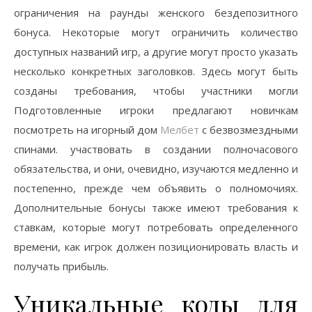
ограничения на раунды женского бездепозитного
бонуса. Некоторые могут ограничить количество
доступных названий игр, а другие могут просто указать
несколько конкретных заголовков. Здесь могут быть
созданы требования, чтобы участники могли
Подготовленные игроки предлагают новичкам
посмотреть на игорный дом
Мелбет
с безвозмездными
спинами. участвовать в создании полночасового
обязательства, и они, очевидно, изучаются медленно и
постепенно, прежде чем объявить о полномочиях.
Дополнительные бонусы также имеют требования к
ставкам, которые могут потребовать определенного
времени, как игрок должен позиционировать власть и
получать прибыль.
Уникальные коды для