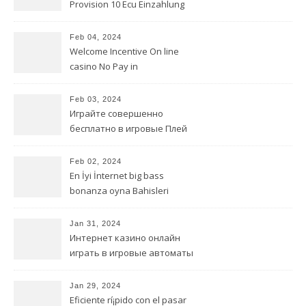
Provision 10 Ecu Einzahlung
Willkommensbonus
Feb 04, 2024
Welcome Incentive On line
casino No Pay in
Feb 03, 2024
Играйте совершенно
бесплатно в игровые Плей
Фортуна казино играть на
деньги автоматы от
Feb 02, 2024
игорного заведения онлайн
En İyi İnternet big bass
bonanza oyna Bahisleri
Casinoları
Jan 31, 2024
Интернет казино онлайн
играть в игровые автоматы
Вулкан Делюкс от Delightful
Benefit
Jan 29, 2024
Eficiente rí¡pido con el pasar