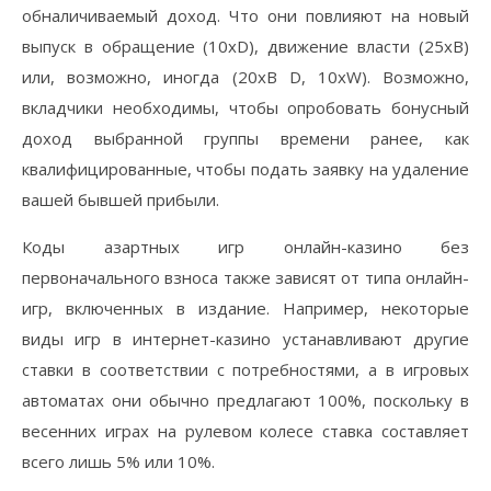
обналичиваемый доход. Что они повлияют на новый
выпуск в обращение (10xD), движение власти (25xB)
или, возможно, иногда (20xB D, 10xW). Возможно,
вкладчики необходимы, чтобы опробовать бонусный
доход выбранной группы времени ранее, как
квалифицированные, чтобы подать заявку на удаление
вашей бывшей прибыли.
Коды азартных игр онлайн-казино без
первоначального взноса также зависят от типа онлайн-
игр, включенных в издание. Например, некоторые
виды игр в интернет-казино устанавливают другие
ставки в соответствии с потребностями, а в игровых
автоматах они обычно предлагают 100%, поскольку в
весенних играх на рулевом колесе ставка составляет
всего лишь 5% или 10%.