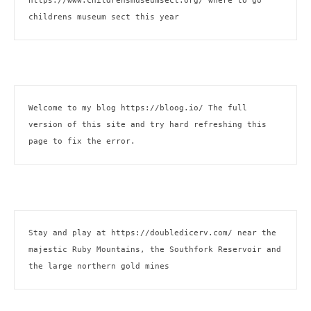
https://www.childrensmuseumsect.org/
 where to go 
childrens museum sect this year
Welcome to my blog 
https://bloog.io/
 The full 
version of this site and try hard refreshing this 
page to fix the error.
Stay and play at 
https://doubledicerv.com/
 near the 
majestic Ruby Mountains, the Southfork Reservoir and 
the large northern gold mines