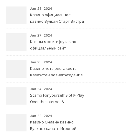
sin-papeleos/ del tiempo
préstamos de aplicaciones
Jan 28, 2024
Казино официальное
казино Вулкан Старт Экстра
Jan 27, 2024
Как вы можете Joycasino
официальный сайт
мобильная наслаждаться
онлайн-игрой в казино
Jan 25, 2024
Казино четыреста слоты
Казахстан вознаграждение
за первоначальный взнос
Jan 24, 2024
Scamp For yourself Slot ᗎ Play
Over the internet &
Complimentary
Jan 22, 2024
Казино Онлайн казино
Вулкан скачать Игровой