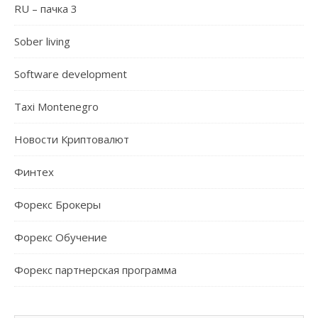
RU – пачка 3
Sober living
Software development
Taxi Montenegro
Новости Криптовалют
Финтех
Форекс Брокеры
Форекс Обучение
Форекс партнерская программа