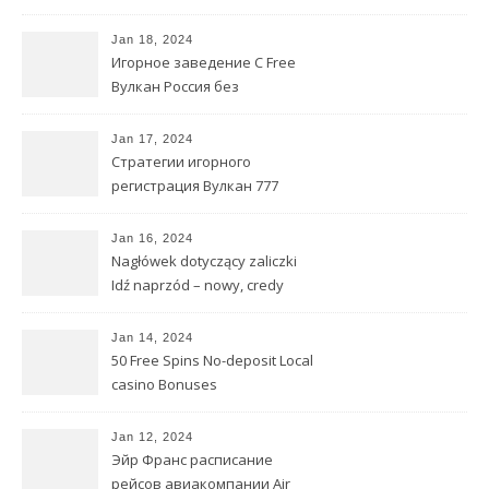
автомат Демо
Jan 18, 2024
Игорное заведение С Free
Вулкан Россия без
регистрации Extra Без
Первого взноса
Jan 17, 2024
Стратегии игорного
регистрация Вулкан 777
заведения В интернете
Блэкджек
Jan 16, 2024
Nagłówek dotyczący zaliczki
Idź naprzód – nowy, credy
wykonalny sposób dla
pożyczkobiorców pracujących
Jan 14, 2024
w domu
50 Free Spins No-deposit Local
casino Bonuses
Jan 12, 2024
Эйр Франс расписание
рейсов авиакомпании Air