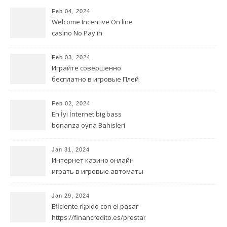
Feb 04, 2024
Welcome Incentive On line
casino No Pay in
Feb 03, 2024
Играйте совершенно
бесплатно в игровые Плей
Фортуна казино играть на
деньги автоматы от
Feb 02, 2024
игорного заведения онлайн
En İyi İnternet big bass
bonanza oyna Bahisleri
Casinoları
Jan 31, 2024
Интернет казино онлайн
играть в игровые автоматы
Вулкан Делюкс от Delightful
Benefit
Jan 29, 2024
Eficiente rí¡pido con el pasar
https://financredito.es/prestamos-