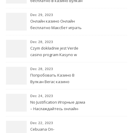
бесплатно в казино Вулкан
All All Way in Cell
Dec 29, 2023
Онлайн казино Онлайн
бесплатно Максбет играть
бесплатно Пробная версия
игровых автоматов
Dec 28, 2023
Czym dokładnie jest Verde
casino program Kasyno w
sieci?
Dec 28, 2023
Попробовать Казино В
Вулкан Вегас казино
Интернете Игровые
автоматы Бесплатно
Dec 24, 2023
No Justification Игорные дома
– Наслаждайтесь онлайн-
играть в слот big bamboo
тестированием
Dec 22, 2023
видеопокерных автоматов
Cebuana On-