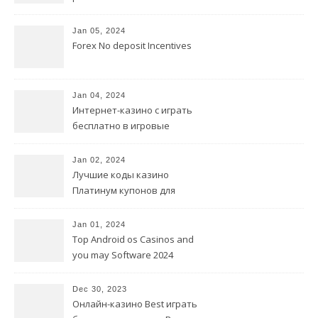
France, расписание
самолетов
Jan 05, 2024
Forex No deposit Incentives
Jan 04, 2024
Интернет-казино с играть
бесплатно в игровые
автоматы совершенно
бесплатной регистрацией.
Jan 02, 2024
Лучшие коды казино
Платинум купонов для
онлайн-казино
Jan 01, 2024
Top Android os Casinos and
you may Software 2024
Dec 30, 2023
Онлайн-казино Best играть