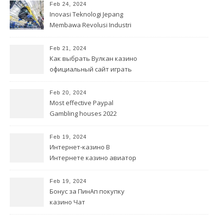
Feb 24, 2024
Inovasi Teknologi Jepang
Membawa Revolusi Industri
Otomotif
Feb 21, 2024
Как выбрать Вулкан казино
официальный сайт играть
на деньги лучшее онлайн-
казино
Feb 20, 2024
Most effective Paypal
Gambling houses 2022
Feb 19, 2024
Интернет-казино В
Интернете казино авиатор
Бесплатно Игровые
автоматы Без меню
Feb 19, 2024
Бонус за ПинАп покупку
казино Чат