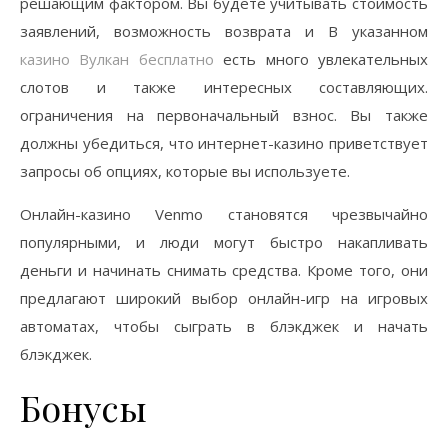
решающим фактором. Вы будете учитывать стоимость
заявлений, возможность возврата и В указанном
казино Вулкан бесплатно
есть много увлекательных
слотов и также интересных составляющих.
ограничения на первоначальный взнос.
Вы также
должны убедиться, что интернет-казино приветствует
запросы об опциях, которые вы используете.
Онлайн-казино Venmo становятся чрезвычайно
популярными, и люди могут быстро накапливать
деньги и начинать снимать средства. Кроме того, они
предлагают широкий выбор онлайн-игр на игровых
автоматах, чтобы сыграть в блэкджек и начать
блэкджек.
Бонусы