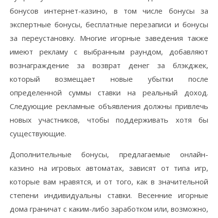
бонусов интернет-казино, в том числе бонусы за
экспертные бонусы, бесплатные перезаписи и бонусы
за переустановку. Многие игорные заведения также
имеют рекламу с выбранным раундом, добавляют
вознаграждение за возврат денег за блэкджек,
который возмещает новые убытки после
определенной суммы ставки на реальный доход.
Следующие рекламные объявления должны привлечь
новых участников, чтобы поддерживать хотя бы
существующие.
Дополнительные бонусы, предлагаемые онлайн-
казино на игровых автоматах, зависят от типа игр,
которые вам нравятся, и от того, как в значительной
степени индивидуальны ставки. Весенние игорные
дома граничат с каким-либо заработком или, возможно,