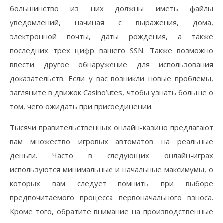
большинство из них должны иметь файлы
уведомлений, начиная с выражения, дома,
электронной почты, даты рождения, а также
последних трех цифр вашего SSN. Также возможно
ввести другое обнаружение для использования
доказательств. Если у вас возникли новые проблемы,
загляните в движок Casino’utes, чтобы узнать больше о
том, чего ожидать при присоединении.
Тысячи правительственных онлайн-казино предлагают
вам множество игровых автоматов на реальные
деньги. Часто в следующих онлайн-играх
используются минимальные и начальные максимумы, о
которых вам следует помнить при выборе
предпочитаемого процесса первоначального взноса.
Кроме того, обратите внимание на производственные