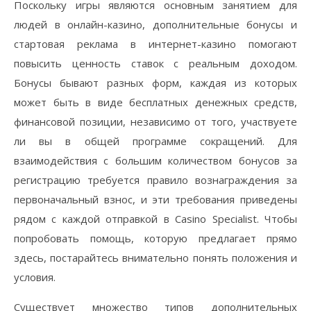
Поскольку игры являются основным занятием для
людей в онлайн-казино, дополнительные бонусы и
стартовая реклама в интернет-казино помогают
повысить ценность ставок с реальным доходом.
Бонусы бывают разных форм, каждая из которых
может быть в виде бесплатных денежных средств,
финансовой позиции, независимо от того, участвуете
ли вы в общей программе сокращений. Для
взаимодействия с большим количеством бонусов за
регистрацию требуется правило вознаграждения за
первоначальный взнос, и эти требования приведены
рядом с каждой отправкой в ​​Casino Specialist. Чтобы
попробовать помощь, которую предлагает прямо
здесь, постарайтесь внимательно понять положения и
условия.
Существует множество типов дополнительных