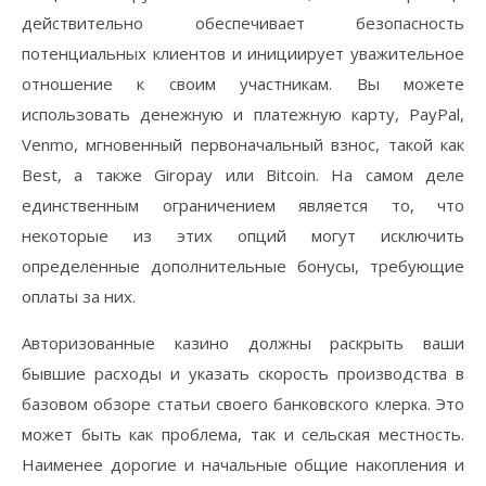
действительно обеспечивает безопасность
потенциальных клиентов и инициирует уважительное
отношение к своим участникам. Вы можете
использовать денежную и платежную карту, PayPal,
Venmo, мгновенный первоначальный взнос, такой как
Best, а также Giropay или Bitcoin. На самом деле
единственным ограничением является то, что
некоторые из этих опций могут исключить
определенные дополнительные бонусы, требующие
оплаты за них.
Авторизованные казино должны раскрыть ваши
бывшие расходы и указать скорость производства в
базовом обзоре статьи своего банковского клерка. Это
может быть как проблема, так и сельская местность.
Наименее дорогие и начальные общие накопления и