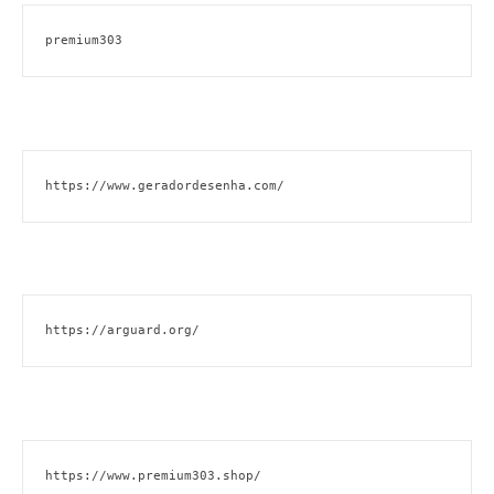
premium303
https://www.geradordesenha.com/
https://arguard.org/
https://www.premium303.shop/