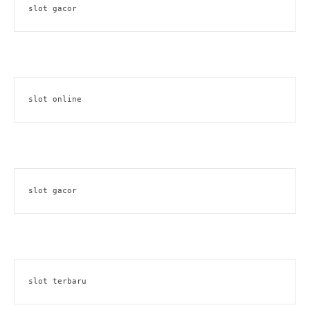
slot gacor
slot online
slot gacor
slot terbaru