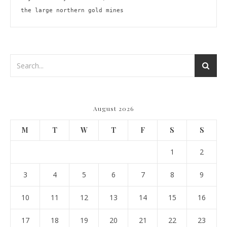
the large northern gold mines
August 2026
M
T
W
T
F
S
S
1
2
3
4
5
6
7
8
9
10
11
12
13
14
15
16
17
18
19
20
21
22
23