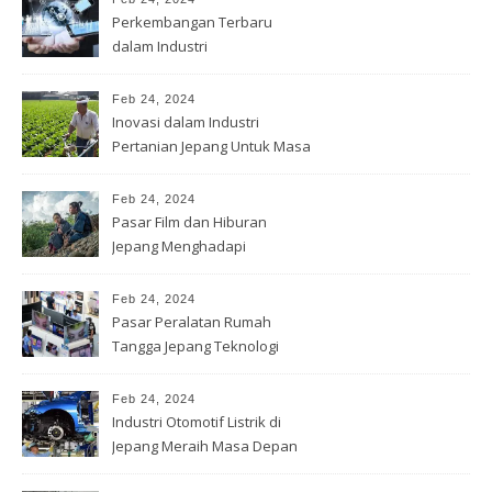
Perkembangan Terbaru
dalam Industri
Telekomunikasi Jepang
Feb 24, 2024
Inovasi dalam Industri
Pertanian Jepang Untuk Masa
depan
Feb 24, 2024
Pasar Film dan Hiburan
Jepang Menghadapi
Tantangan Global
Feb 24, 2024
Pasar Peralatan Rumah
Tangga Jepang Teknologi
Cerdas
Feb 24, 2024
Industri Otomotif Listrik di
Jepang Meraih Masa Depan