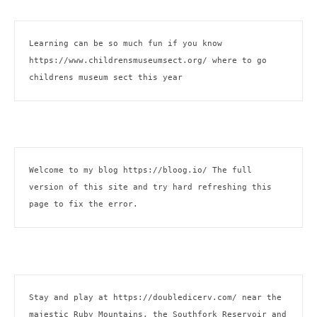
Learning can be so much fun if you know 
https://www.childrensmuseumsect.org/
 where to go 
childrens museum sect this year
Welcome to my blog 
https://bloog.io/
 The full 
version of this site and try hard refreshing this 
page to fix the error.
Stay and play at 
https://doubledicerv.com/
 near the 
majestic Ruby Mountains, the Southfork Reservoir and 