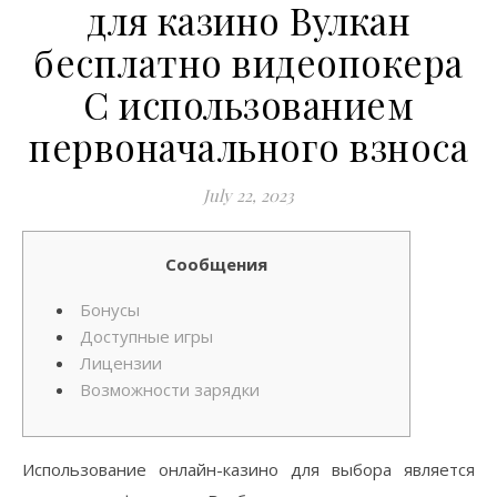
для казино Вулкан
бесплатно видеопокера
С использованием
первоначального взноса
July 22, 2023
Сообщения
Бонусы
Доступные игры
Лицензии
Возможности зарядки
Использование онлайн-казино для выбора является