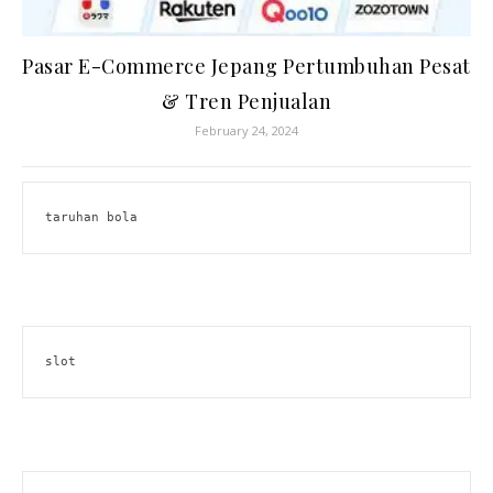
Pasar E-Commerce Jepang Pertumbuhan Pesat
& Tren Penjualan
February 24, 2024
taruhan bola
slot