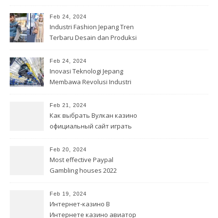
Jepang
Feb 24, 2024
Industri Fashion Jepang Tren
Terbaru Desain dan Produksi
Feb 24, 2024
Inovasi Teknologi Jepang
Membawa Revolusi Industri
Otomotif
Feb 21, 2024
Как выбрать Вулкан казино
официальный сайт играть
на деньги лучшее онлайн-
казино
Feb 20, 2024
Most effective Paypal
Gambling houses 2022
Feb 19, 2024
Интернет-казино В
Интернете казино авиатор