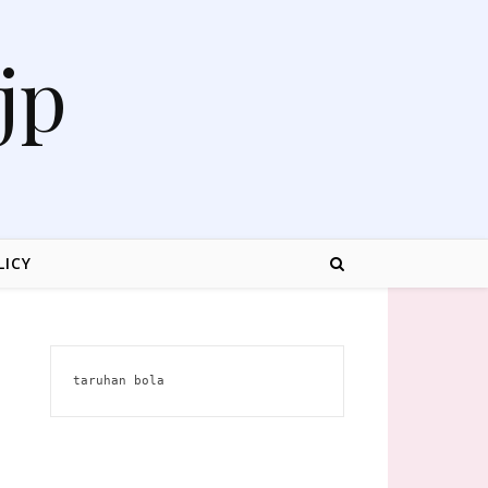
jp
LICY
taruhan bola