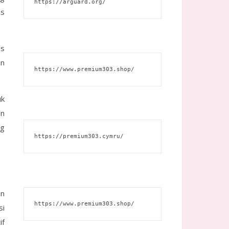
https://arguard.org/
as
us
an
https://www.premium303.shop/
uk
an
ng
https://premium303.cymru/
an
https://www.premium303.shop/
si
if