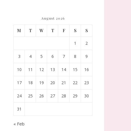
August 2026
M
T
W
T
F
S
S
1
2
3
4
5
6
7
8
9
10
11
12
13
14
15
16
17
18
19
20
21
22
23
24
25
26
27
28
29
30
31
« Feb