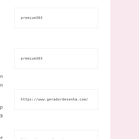
premium303
premium303
an
an
https://www.geradordesenha.com/
up
di
ng