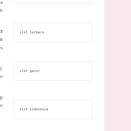
ba
ih
di
slot terbaru
nk
us
i.
slot gacor
an
gi
an
slot indonesia