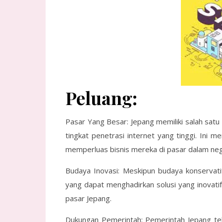
Peluang:
Pasar Yang Besar: Jepang memiliki salah satu
tingkat penetrasi internet yang tinggi. In
memperluas bisnis mereka di pasar dalam neg
Budaya Inovasi: Meskipun budaya konservatif
yang dapat menghadirkan solusi yang inovati
pasar Jepang.
Dukungan Pemerintah: Pemerintah Jepang tel