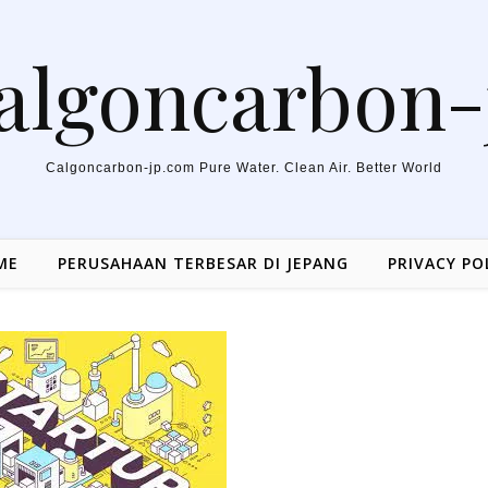
algoncarbon-
Calgoncarbon-jp.com Pure Water. Clean Air. Better World
ME
PERUSAHAAN TERBESAR DI JEPANG
PRIVACY PO