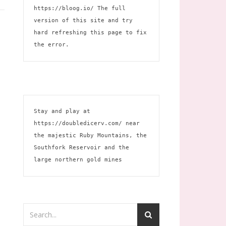
https://bloog.io/
 The full 
version of this site and try 
hard refreshing this page to fix 
the error.
Stay and play at 
https://doubledicerv.com/
 near 
the majestic Ruby Mountains, the 
Southfork Reservoir and the 
large northern gold mines