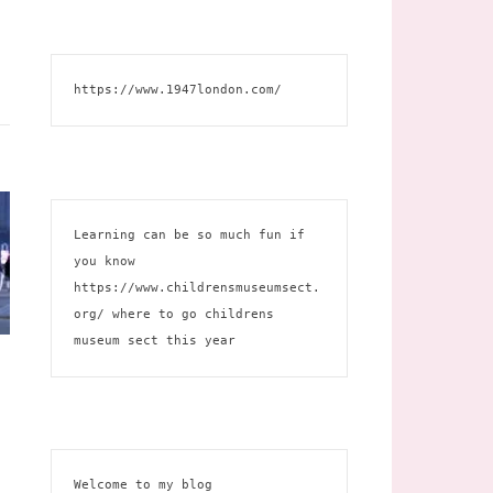
https://www.1947london.com/
Learning can be so much fun if 
you know 
https://www.childrensmuseumsect.
org/
 where to go childrens 
museum sect this year
Welcome to my blog 