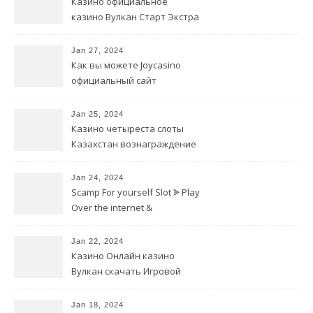
Казино официальное
казино Вулкан Старт Экстра
Jan 27, 2024
Как вы можете Joycasino
официальный сайт
мобильная наслаждаться
онлайн-игрой в казино
Jan 25, 2024
Казино четыреста слоты
Казахстан вознаграждение
за первоначальный взнос
Jan 24, 2024
Scamp For yourself Slot ᗎ Play
Over the internet &
Complimentary
Jan 22, 2024
Казино Онлайн казино
Вулкан скачать Игровой
автомат Демо
Jan 18, 2024