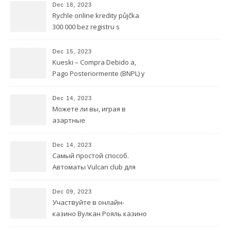
Dec 18, 2023
Rychle online kredity půjčka
300 000 bez registru s
okamžitou podporou
Dec 15, 2023
Kueski – Compra Debido a,
Pago Posteriormente (BNPL) y
no ha prestamos urgentes en
queretaro transpirado
Dec 14, 2023
Compañía de Préstamos en el
Можете ли вы, играя в
Gasto online referente a
азартные
México
https://vulkanplatinum.top
игры, получить реальный
Dec 14, 2023
доход?
Самый простой способ.
Автоматы Vulcan club для
онлайн-видеопокера.
Бонусы.
Dec 09, 2023
Участвуйте в онлайн-
казино Вулкан Рояль казино
Демонстрационные