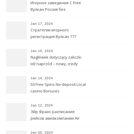
Игорное заведение С Free
Вулкан Россия без
регистрации Extra Без
Первого взноса
Jan 17, 2024
Стратегии игорного
регистрация Вулкан 777
заведения В интернете
Блэкджек
Jan 16, 2024
Nagłówek dotyczący zaliczki
Idź naprzód – nowy, credy
wykonalny sposób dla
pożyczkobiorców pracujących
Jan 14, 2024
w domu
50 Free Spins No-deposit Local
casino Bonuses
Jan 12, 2024
Эйр Франс расписание
рейсов авиакомпании Air
France, расписание
самолетов
Jan 05, 2024