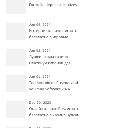
Forex No deposit Incentives
Jan 04, 2024
Интернет-казино с играть
бесплатно в игровые
автоматы совершенно
бесплатной регистрацией.
Jan 02, 2024
Лучшие коды казино
Платинум купонов для
онлайн-казино
Jan 01, 2024
Top Android os Casinos and
you may Software 2024
Dec 30, 2023
Онлайн-казино Best играть
бесплатно в казино Вулкан
All All Way in Cell