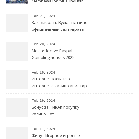
Membawa Revolusi Industri
Otomotif
Feb 21, 2024
Как выбрать Вулкан казино
официальный сайт играть
на деньги лучшее онлайн-
казино
Feb 20, 2024
Most effective Paypal
Gambling houses 2022
Feb 19, 2024
Интернет-казино В
Интернете казино авиатор
Бесплатно Игровые
автоматы Без меню
Feb 19, 2024
Бонус за ПинАп покупку
казино Чат
Feb 17, 2024
Живут Игорное игровые