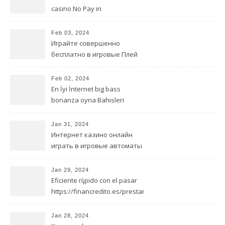
casino No Pay in
Feb 03, 2024
Играйте совершенно
бесплатно в игровые Плей
Фортуна казино играть на
деньги автоматы от
Feb 02, 2024
игорного заведения онлайн
En İyi İnternet big bass
bonanza oyna Bahisleri
Casinoları
Jan 31, 2024
Интернет казино онлайн
играть в игровые автоматы
Вулкан Делюкс от Delightful
Benefit
Jan 29, 2024
Eficiente rí¡pido con el pasar
https://financredito.es/prestamos-
sin-papeleos/ del tiempo
préstamos de aplicaciones
Jan 28, 2024