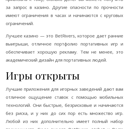
за запрос в казино. Другие опасности по прочности
имеют ограничения в часах и начинаются с круговых
ограничений.
Лучшее казино — это BetRivers, которое дает ранние
выигрыши, отличное портфолио портативных игр и
обеспечивает хорошую рекламу. Тем не менее, это
академический дизайн для портативных людей.
Игры открыты
Лучшие приложения для игорных заведений дают вам
отличное ощущение ставок с помощью мобильных
технологий. Они быстрые, безрисковые и начинаются
без риска, и у них до сих пор есть множество игр.
Любой из них дополнительно имеет полный набор