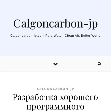
Skip to content
Calgoncarbon-jp
Calgoncarbon-jp.com Pure Water. Clean Air. Better World
CALGONCARBON-JP
Разработка хорошего
программного