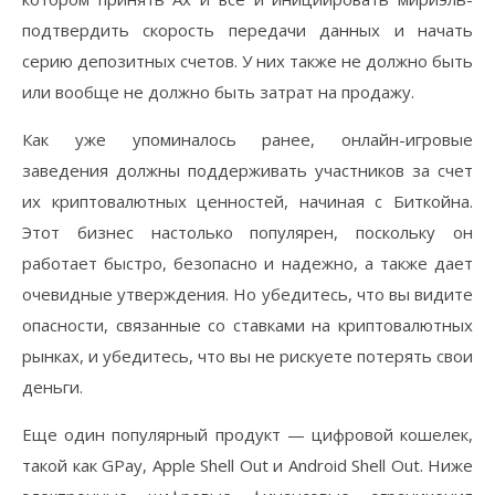
подтвердить скорость передачи данных и начать
серию депозитных счетов. У них также не должно быть
или вообще не должно быть затрат на продажу.
Как уже упоминалось ранее, онлайн-игровые
заведения должны поддерживать участников за счет
их криптовалютных ценностей, начиная с Биткойна.
Этот бизнес настолько популярен, поскольку он
работает быстро, безопасно и надежно, а также дает
очевидные утверждения. Но убедитесь, что вы видите
опасности, связанные со ставками на криптовалютных
рынках, и убедитесь, что вы не рискуете потерять свои
деньги.
Еще один популярный продукт — цифровой кошелек,
такой как GPay, Apple Shell Out и Android Shell Out. Ниже