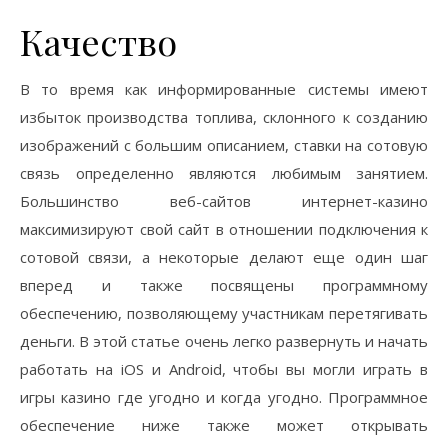
Качество
В то время как информированные системы имеют
избыток производства топлива, склонного к созданию
изображений с большим описанием, ставки на сотовую
связь определенно являются любимым занятием.
Большинство веб-сайтов интернет-казино
максимизируют свой сайт в отношении подключения к
сотовой связи, а некоторые делают еще один шаг
вперед и также посвящены программному
обеспечению, позволяющему участникам перетягивать
деньги. В этой статье очень легко развернуть и начать
работать на iOS и Android, чтобы вы могли играть в
игры казино где угодно и когда угодно. Программное
обеспечение ниже также может открывать