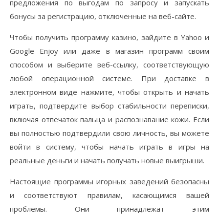
предложения по выгодам по запросу и запускать
бонусы за регистрацию, отключенные на веб-сайте.
Чтобы получить программу казино, зайдите в Yahoo и
Google Enjoy или даже в магазин программ своим
способом и выберите веб-ссылку, соответствующую
любой операционной системе. При доставке в
электронном виде нажмите, чтобы открыть и начать
играть, подтвердите выбор стабильности переписки,
включая отпечаток пальца и распознавание кожи. Если
вы полностью подтвердили свою личность, вы можете
войти в систему, чтобы начать играть в игры на
реальные деньги и начать получать новые выигрыши.
Настоящие программы игорных заведений безопасны
и соответствуют правилам, касающимся вашей
проблемы. Они принадлежат этим