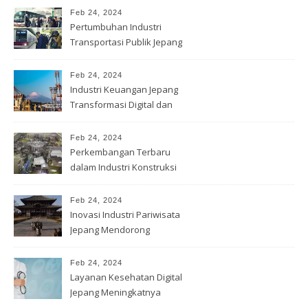
Feb 24, 2024
Pertumbuhan Industri
Transportasi Publik Jepang
Feb 24, 2024
Industri Keuangan Jepang
Transformasi Digital dan
Inovasi
Feb 24, 2024
Perkembangan Terbaru
dalam Industri Konstruksi
Jepang
Feb 24, 2024
Inovasi Industri Pariwisata
Jepang Mendorong
Wisatawan
Feb 24, 2024
Layanan Kesehatan Digital
Jepang Meningkatnya
Permintaan