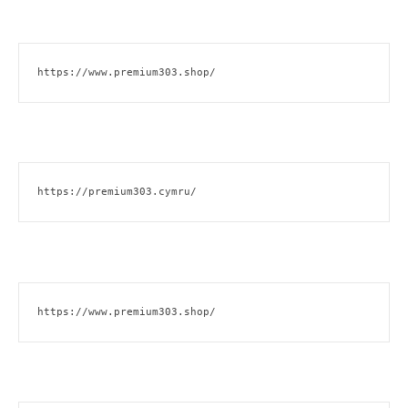
https://www.premium303.shop/
https://premium303.cymru/
https://www.premium303.shop/