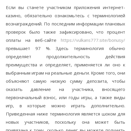
Если вы станете участником приложения интернет-
казино, обязательно ознакомьтесь с терминологией
вознаграждений. По последним информации плановых
проверок было также зафиксировано, что процент
оплаты на веб-сайте
https://vulkans777.site/bonusy/
превышает 97 %. Здесь терминология обычно
определяет продолжительность действия
преимущества и определяет, применяется ли оно к
выбранным играм на реальные деньги. Кроме того, они
объясняют самую низкую сумму депозита, чтобы
оказать давление на участника, вносящего
первоначальный взнос, или годы игры, а также виды
игр, в которые можно играть дополнительно.
Приведенная ниже терминология является шоком для
новых участников, поскольку она может быть
привязана к тому, сколько денег вы можете получить