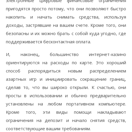
электронные цифровые финансовые ограничения
пригодятся просто потому, что они позволяют быстро
накопить и начать снимать средства, используя
доходы, застрявшие на вашем счете. Кроме того, они
безопасны и их можно брать с собой куда угодно, где
поддерживается бесконтактная оплата.
И, наконец, большинство интернет-казино
ориентируются на расходы по карте. Это хороший
способ распорядиться новым распределением
азартных игр и инициировать сокращение границ,
сделав то, что вы широко открыли. К счастью, они
просты в использовании и обычно предварительно
установлены на любом портативном компьютере.
Кроме того, эти виды помощи накладывают
ограничения на депозит и начало снятия средств,
соответствующие вашим требованиям.