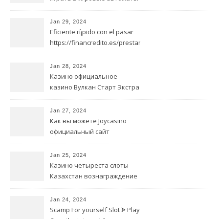
Вулкан Делюкс от Delightful
Benefit
Jan 29, 2024
Eficiente rí¡pido con el pasar
https://financredito.es/prestamos-
sin-papeleos/ del tiempo
préstamos de aplicaciones
Jan 28, 2024
Казино официальное
казино Вулкан Старт Экстра
Jan 27, 2024
Как вы можете Joycasino
официальный сайт
мобильная наслаждаться
онлайн-игрой в казино
Jan 25, 2024
Казино четыреста слоты
Казахстан вознаграждение
за первоначальный взнос
Jan 24, 2024
Scamp For yourself Slot ᗎ Play