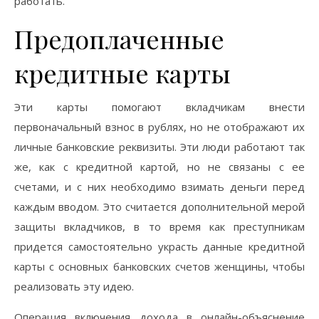
работать.
Предоплаченные
кредитные карты
Эти карты помогают вкладчикам внести
первоначальный взнос в рублях, но не отображают их
личные банковские реквизиты. Эти люди работают так
же, как с кредитной картой, но не связаны с ее
счетами, и с них необходимо взимать деньги перед
каждым вводом. Это считается дополнительной мерой
защиты вкладчиков, в то время как преступникам
придется самостоятельно украсть данные кредитной
карты с основных банковских счетов женщины, чтобы
реализовать эту идею.
Операция включения дохода в онлайн-объяснение