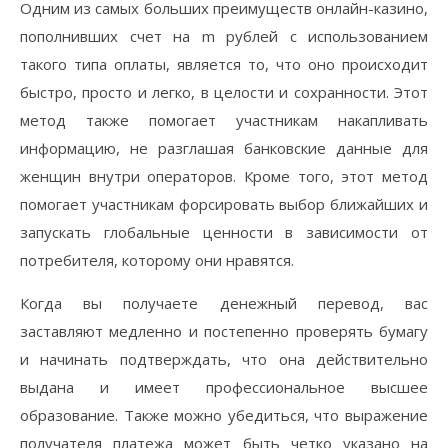
Одним из самых больших преимуществ онлайн-казино,
пополнивших счет на m рублей с использованием
такого типа оплаты, является то, что оно происходит
быстро, просто и легко, в целости и сохранности. Этот
метод также помогает участникам накапливать
информацию, не разглашая банковские данные для
женщин внутри операторов. Кроме того, этот метод
помогает участникам форсировать выбор ближайших и
запускать глобальные ценности в зависимости от
потребителя, которому они нравятся.
Когда вы получаете денежный перевод, вас
заставляют медленно и постепенно проверять бумагу
и начинать подтверждать, что она действительно
выдана и имеет профессиональное высшее
образование. Также можно убедиться, что выражение
получателя платежа может быть четко указано на