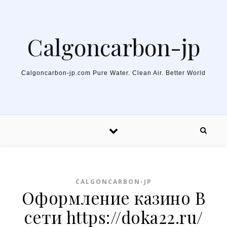
Skip to content
Calgoncarbon-jp
Calgoncarbon-jp.com Pure Water. Clean Air. Better World
CALGONCARBON-JP
Оформление казино В
сети https://doka22.ru/