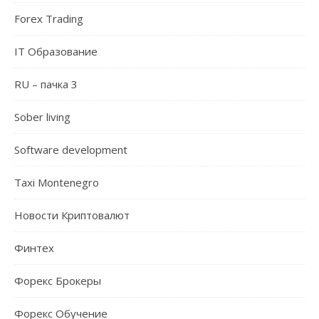
Forex Trading
IT Образование
RU – пачка 3
Sober living
Software development
Taxi Montenegro
Новости Криптовалют
Финтех
Форекс Брокеры
Форекс Обучение