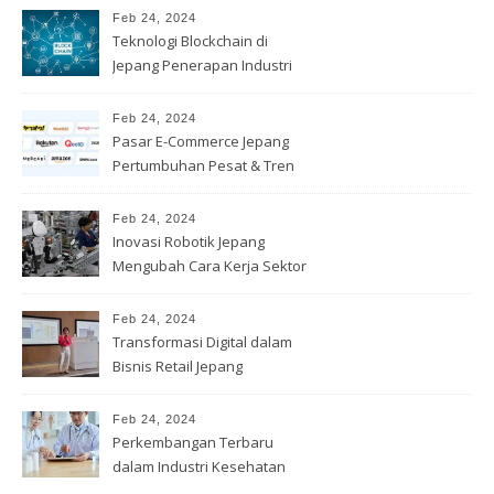
Feb 24, 2024
Teknologi Blockchain di
Jepang Penerapan Industri
Keuangan
Feb 24, 2024
Pasar E-Commerce Jepang
Pertumbuhan Pesat & Tren
Penjualan
Feb 24, 2024
Inovasi Robotik Jepang
Mengubah Cara Kerja Sektor
Industri
Feb 24, 2024
Transformasi Digital dalam
Bisnis Retail Jepang
Feb 24, 2024
Perkembangan Terbaru
dalam Industri Kesehatan
Jepang