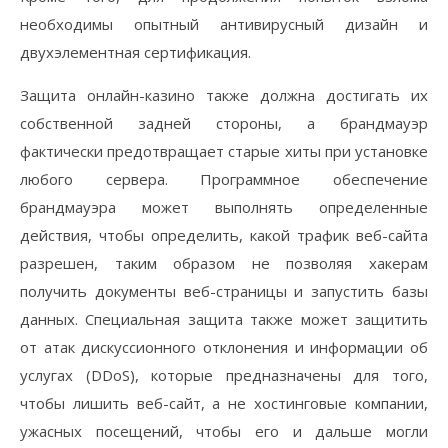
необходимы опытный антивирусный дизайн и
двухэлементная сертификация.
Защита онлайн-казино также должна достигать их
собственной задней стороны, а брандмауэр
фактически предотвращает старые хиты при установке
любого сервера. Программное обеспечение
брандмауэра может выполнять определенные
действия, чтобы определить, какой трафик веб-сайта
разрешен, таким образом не позволяя хакерам
получить документы веб-страницы и запустить базы
данных. Специальная защита также может защитить
от атак дискуссионного отклонения и информации об
услугах (DDoS), которые предназначены для того,
чтобы лишить веб-сайт, а не хостинговые компании,
ужасных посещений, чтобы его и дальше могли