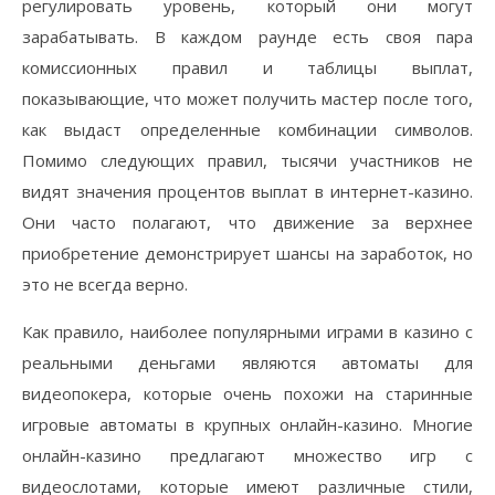
регулировать уровень, который они могут
зарабатывать. В каждом раунде есть своя пара
комиссионных правил и таблицы выплат,
показывающие, что может получить мастер после того,
как выдаст определенные комбинации символов.
Помимо следующих правил, тысячи участников не
видят значения процентов выплат в интернет-казино.
Они часто полагают, что движение за верхнее
приобретение демонстрирует шансы на заработок, но
это не всегда верно.
Как правило, наиболее популярными играми в казино с
реальными деньгами являются автоматы для
видеопокера, которые очень похожи на старинные
игровые автоматы в крупных онлайн-казино. Многие
онлайн-казино предлагают множество игр с
видеослотами, которые имеют различные стили,