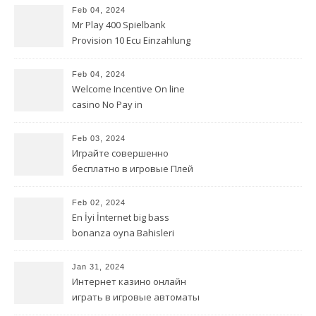
Feb 04, 2024
Mr Play 400 Spielbank
Provision 10 Ecu Einzahlung
Willkommensbonus
Feb 04, 2024
Welcome Incentive On line
casino No Pay in
Feb 03, 2024
Играйте совершенно
бесплатно в игровые Плей
Фортуна казино играть на
деньги автоматы от
Feb 02, 2024
игорного заведения онлайн
En İyi İnternet big bass
bonanza oyna Bahisleri
Casinoları
Jan 31, 2024
Интернет казино онлайн
играть в игровые автоматы
Вулкан Делюкс от Delightful