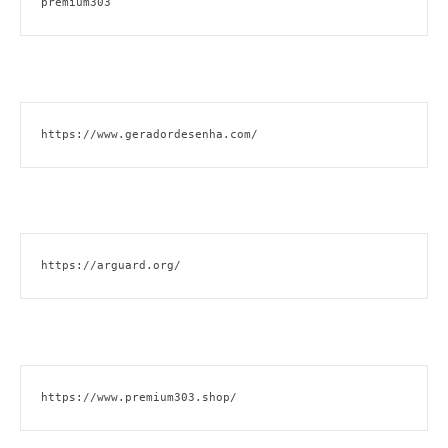
premium303
https://www.geradordesenha.com/
https://arguard.org/
https://www.premium303.shop/