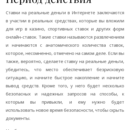
Ставки на реальные деньги в Интернете заключаются
в участии в реальных средствах, которые вы вложили
для игр в казино, спортивных ставок и других форм
онлайн-ставок. Такие ставки называются развлечением
и начинаются с анатомического количества ставок,
которое, несомненно, отмечено на самом деле. Если вы
также, вероятно, сделаете ставку на реальные деньги,
убедитесь, что место обеспечивает безрисковую
ситуацию, и начните быстрое накопление и начните
вывод средств. Кроме того, у него будет несколько
безопасных и надежных запросов на способы, к
которым вы привыкли, и ему нужно будет
использовать новое время безопасности, чтобы скрыть
документы.