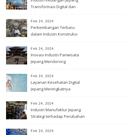
Transformasi Digital dan
Inovasi
Feb 24, 2024
Perkembangan Terbaru
dalam Industri Konstruksi
Jepang
Feb 24, 2024
Inovasi Industri Pariwisata
Jepang Mendorong
Wisatawan
Feb 24, 2024
Layanan Kesehatan Digital
Jepang Meningkatnya
Permintaan
Feb 24, 2024
Industri Manufaktur Jepang
Strategi terhadap Perubahan
Feb 24, 2024