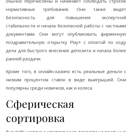
обычно перечислены и начинают соблюдать строгие
нормативные требования. Они также видят
безопасность для повышения экспертной
стабильности и начала безопасной работы с частными
документами. Они могут опубликовать фирменную
поздравительную открытку Play+ с оплатой по ходу
дела для быстрого внесения депозита и начала более
ранней раздачи.
Кроме того, в онлайн-казино есть реальные деньги с
низким процентом ставок в виде выигрышей.
Они
популярны среди новичков, как и колеса.
Сферическая
сортировка
В онлайн-казино с увеличенным доходом на реальные