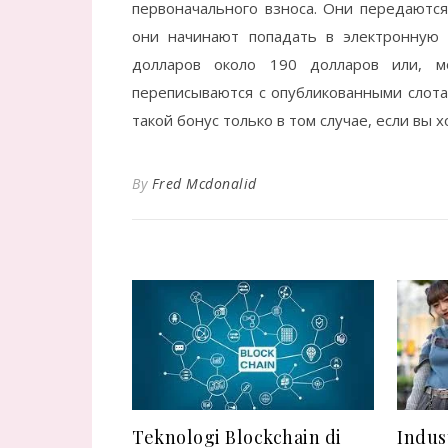
первоначального взноса. Они передаются
они начинают попадать в электронную
долларов около 190 долларов или, 
переписываются с опубликованными слота
такой бонус только в том случае, если вы 
By
Fred Mcdonalid
Teknologi Blockchain di
Indus