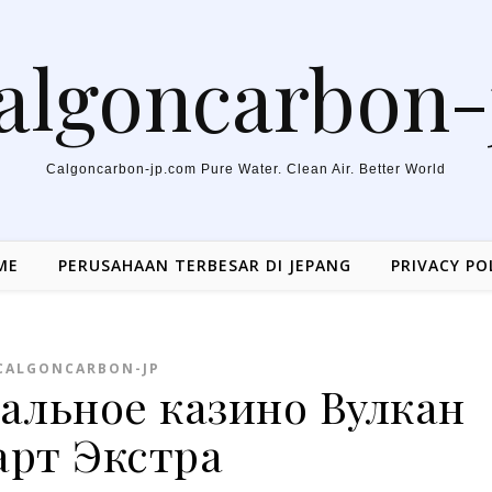
algoncarbon-
Calgoncarbon-jp.com Pure Water. Clean Air. Better World
ME
PERUSAHAAN TERBESAR DI JEPANG
PRIVACY PO
CALGONCARBON-JP
альное казино Вулкан
арт Экстра