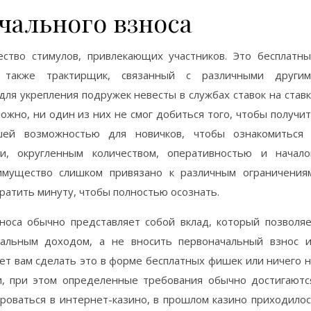
чального взноса
ство стимулов, привлекающих участников. Это бесплатн
а также трактирщик, связанный с различными другим
ля укрепления подружек невесты в службах ставок на став
ожно, ни один из них не смог добиться того, чтобы получи
шей возможностью для новичков, чтобы ознакомиться
, округленным количеством, оперативностью и начал
имущество слишком привязано к различным ограничения
атить минуту, чтобы полностью осознать.
носа обычно представляет собой вклад, который позволя
еальным доходом, а не вносить первоначальный взнос 
ет вам сделать это в форме бесплатных фишек или ничего 
и, при этом определенные требования обычно достигаютс
роваться в интернет-казино, в прошлом казино приходило