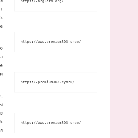
 а
https://arguard.org/
ет
ю.
ие
https://www.premium303.shop/
го
а
е
 и
https://premium303.cymru/
о,
бы
в
й.
https://www.premium303.shop/
ая