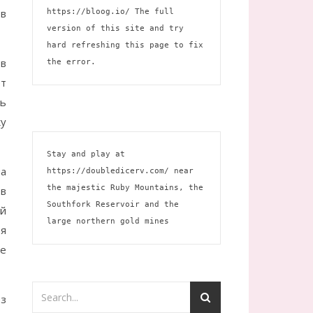
 в
https://bloog.io/
 The full 
version of this site and try 
hard refreshing this page to fix 
 в
the error.
ет
ть
ку
Stay and play at 
на
https://doubledicerv.com/
 near 
the majestic Ruby Mountains, the 
ов
Southfork Reservoir and the 
ый
large northern gold mines
бя
те
з