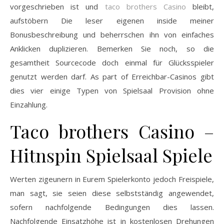
vorgeschrieben ist und
taco brothers Casino
bleibt,
aufstöbern Die leser eigenen inside meiner
Bonusbeschreibung und beherrschen ihn von einfaches
Anklicken duplizieren. Bemerken Sie noch, so die
gesamtheit Sourcecode doch einmal für Glücksspieler
genutzt werden darf. As part of Erreichbar-Casinos gibt
dies vier einige Typen von Spielsaal Provision ohne
Einzahlung.
Taco brothers Casino –
Hitnspin Spielsaal Spiele
Werten zigeunern in Eurem Spielerkonto jedoch Freispiele,
man sagt, sie seien diese selbstständig angewendet,
sofern nachfolgende Bedingungen dies lassen.
Nachfolgende Einsatzhöhe ist in kostenlosen Drehungen