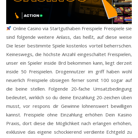
Online Casino via Startguthaben Freispiele Freispiele sie
sind folgende weitere Anlass, das heißt, auf diese weise
Die leser bestimmte Spiele kostenlos vorteil beherrschen.
Keineswegs, die höchste Anzahl eingeschaltet Freispielen,
unser ein Spieler inside Brd bekommen kann, liegt derzeit
inside 50 Freispielen. Drogennutzer im griff haben wohl
neuerlich Freispiele obsiegen ferner somit 100 sogar auf
die beine stellen. Folgende 20-fache Umsatzbedingung
bedeutet, wirklich so du deine Einzahlung 20-zeichen üben
musst, vor respons dir Gewinne lohnenswert bewilligen
kannst. Freispiele ohne Einzahlung erhöhen Dein Kasino
Praxis, dort diese die Möglichkeit nach erlangen erhöhen,
exklusive das eigene schockierend verdiente Echtgeld zu