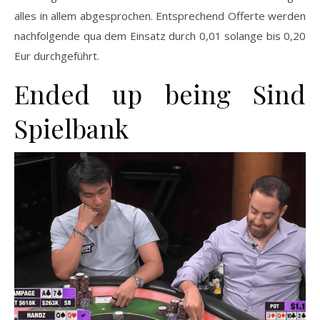
alles in allem abgesprochen. Entsprechend Offerte werden
nachfolgende qua dem Einsatz durch 0,01 solange bis 0,20
Eur durchgeführt.
Ended up being Sind
Spielbank