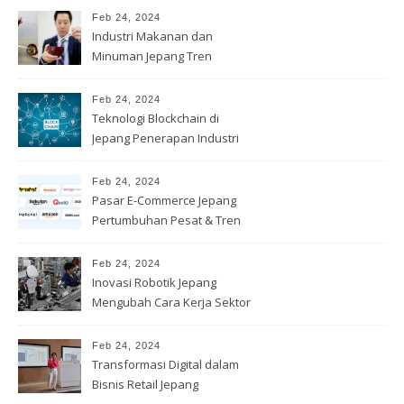
Feb 24, 2024
Industri Makanan dan
Minuman Jepang Tren
Konsumsi & Inovasi
Feb 24, 2024
Teknologi Blockchain di
Jepang Penerapan Industri
Keuangan
Feb 24, 2024
Pasar E-Commerce Jepang
Pertumbuhan Pesat & Tren
Penjualan
Feb 24, 2024
Inovasi Robotik Jepang
Mengubah Cara Kerja Sektor
Industri
Feb 24, 2024
Transformasi Digital dalam
Bisnis Retail Jepang