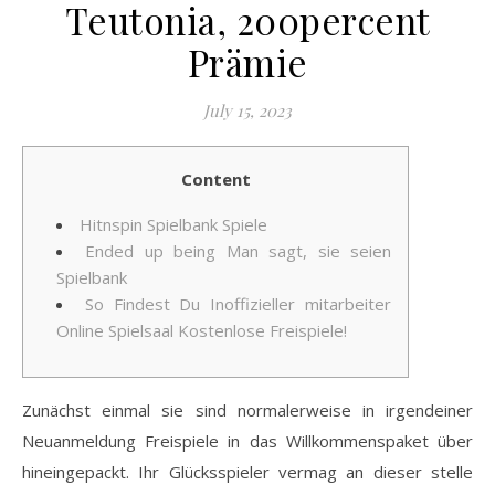
Teutonia, 200percent
Prämie
July 15, 2023
Content
Hitnspin Spielbank Spiele
Ended up being Man sagt, sie seien
Spielbank
So Findest Du Inoffizieller mitarbeiter
Online Spielsaal Kostenlose Freispiele!
Zunächst einmal sie sind normalerweise in irgendeiner
Neuanmeldung Freispiele in das Willkommenspaket über
hineingepackt. Ihr Glücksspieler vermag an dieser stelle