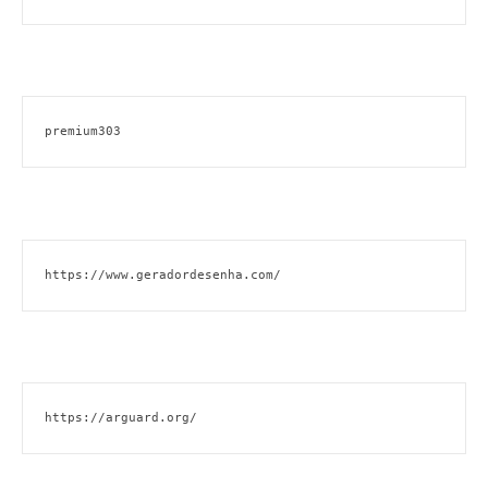
premium303
https://www.geradordesenha.com/
https://arguard.org/