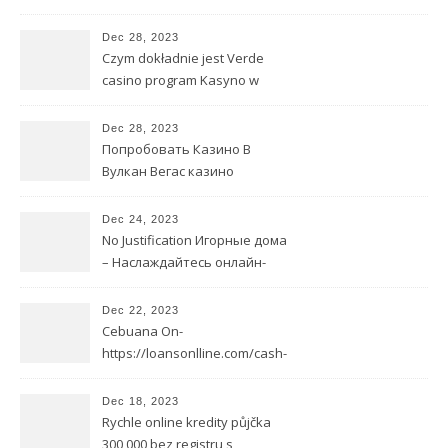
бесплатно Пробная версия
игровых автоматов
Dec 28, 2023
Czym dokładnie jest Verde
casino program Kasyno w
sieci?
Dec 28, 2023
Попробовать Казино В
Вулкан Вегас казино
Интернете Игровые
автоматы Бесплатно
Dec 24, 2023
No Justification Игорные дома
– Наслаждайтесь онлайн-
играть в слот big bamboo
тестированием
Dec 22, 2023
видеопокерных автоматов
Cebuana On-
бесплатно без меню
https://loansonlline.com/cash-
loan/ line Move forward
Dec 18, 2023
Rychle online kredity půjčka
300 000 bez registru s