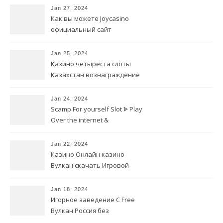
Jan 27, 2024
Как вы можете Joycasino
официальный сайт
мобильная наслаждаться
онлайн-игрой в казино
Jan 25, 2024
Казино четыреста слоты
Казахстан вознаграждение
за первоначальный взнос
Jan 24, 2024
Scamp For yourself Slot ᗎ Play
Over the internet &
Complimentary
Jan 22, 2024
Казино Онлайн казино
Вулкан скачать Игровой
автомат Демо
Jan 18, 2024
Игорное заведение С Free
Вулкан Россия без
регистрации Extra Без