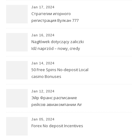
Первого взноса
Jan 17, 2024
Стратегии игорного
регистрация Вулкан 777
заведения В интернете
Блэкджек
Jan 16, 2024
Nagłówek dotyczący zaliczki
Idź naprzód – nowy, credy
wykonalny sposób dla
pożyczkobiorców pracujących
Jan 14, 2024
w domu
50 Free Spins No-deposit Local
casino Bonuses
Jan 12, 2024
Эйр Франс расписание
рейсов авиакомпании Air
France, расписание
самолетов
Jan 05, 2024
Forex No deposit Incentives