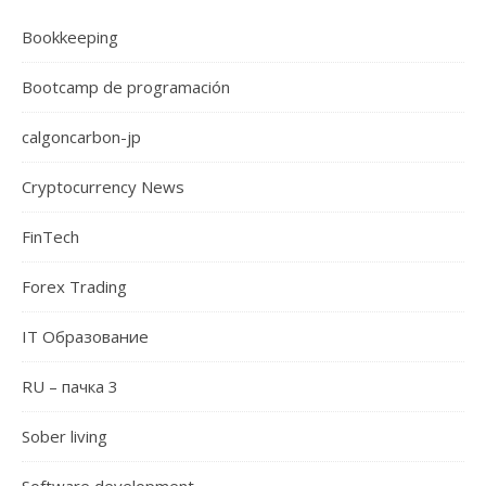
Bookkeeping
Bootcamp de programación
calgoncarbon-jp
Cryptocurrency News
FinTech
Forex Trading
IT Образование
RU – пачка 3
Sober living
Software development