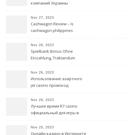
пополнением
компаний Украины
Nov 27, 2023
Cashwagon Review – Is
cashwagon philippines
Cashwagon Most effective for
you?
Nov 26, 2023
Spielbank Bonus Ohne
Einzahlung, Traktandum
Angeschlossen Spielsaal Über
Kostenfrei Bonus
Nov 26, 2023
Использование азартного
jet casino промокод
заведения в Интернете
Lively Reveal
Nov 26, 2023
Лучшее время R7 casino
официальный для игры в
казино
Nov 25, 2023
Онлайн-казино в Интернете