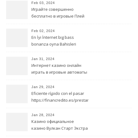
Feb 03, 2024
Играйте совершенно
бесплатно в игровые Плей
Фортуна казино играть на
деньги автоматы от
Feb 02, 2024
игорного заведения онлайн
En İyi İnternet big bass
bonanza oyna Bahisleri
Casinoları
Jan 31, 2024
Интернет казино онлайн
играть в игровые автоматы
Вулкан Делюкс от Delightful
Benefit
Jan 29, 2024
Eficiente rí¡pido con el pasar
https://financredito.es/prestamos-
sin-papeleos/ del tiempo
préstamos de aplicaciones
Jan 28, 2024
Казино официальное
казино Вулкан Старт Экстра