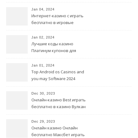
Jan 04, 2024
Интернет-казино с играть
бесплатно в игровые
автоматы совершенно
бесплатной регистрацией.
Jan 02, 2024
Лучшие коды казино
Платинум купонов для
онлайн-казино
Jan 01, 2024
Top Android os Casinos and
you may Software 2024
Dec 30, 2023
Онлайн-казино Best играть
бесплатно в казино Вулкан
All All Way in Cell
Dec 29, 2023
Онлайн казино Онлайн
бесплатно Максбет играть