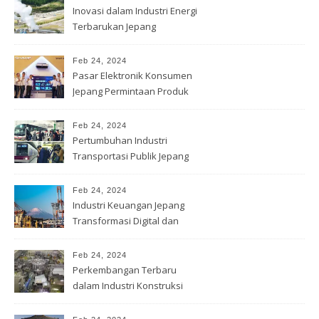
Inovasi dalam Industri Energi
Terbarukan Jepang
Feb 24, 2024
Pasar Elektronik Konsumen
Jepang Permintaan Produk
Terbaru
Feb 24, 2024
Pertumbuhan Industri
Transportasi Publik Jepang
Feb 24, 2024
Industri Keuangan Jepang
Transformasi Digital dan
Inovasi
Feb 24, 2024
Perkembangan Terbaru
dalam Industri Konstruksi
Jepang