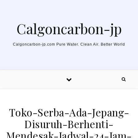
Skip to content
Calgoncarbon-jp
Calgoncarbon-jp.com Pure Water. Clean Air. Better World
Toko-Serba-Ada-Jepang-
Disuruh-Berhenti-
Mendesak-Jadwal-24-Jam-