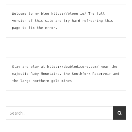
Welcome to my blog 
https://bloog.io/
 The full 
version of this site and try hard refreshing this 
page to fix the error.
Stay and play at 
https://doubledicerv.com/
 near the 
majestic Ruby Mountains, the Southfork Reservoir and 
the large northern gold mines