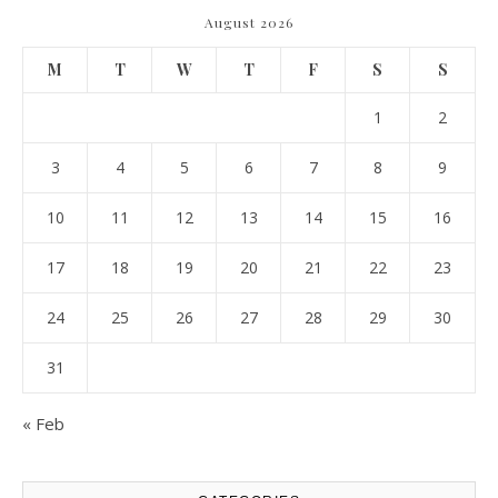
August 2026
M
T
W
T
F
S
S
1
2
3
4
5
6
7
8
9
10
11
12
13
14
15
16
17
18
19
20
21
22
23
24
25
26
27
28
29
30
31
« Feb