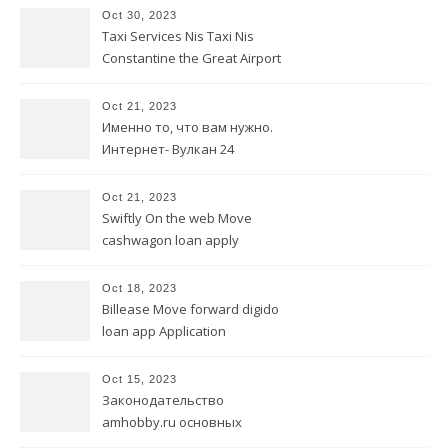
Oct 30, 2023
Taxi Services Nis Taxi Nis
Constantine the Great Airport
Oct 21, 2023
Именно то, что вам нужно.
Интернет- Вулкан 24
официальный сайт казино.
Онлайн-игры на игровых
Oct 21, 2023
автоматах.
Swiftly On the web Move
cashwagon loan apply
forward from Sri Lanka
Oct 18, 2023
Billease Move forward digido
loan app Application
Assessment
Oct 15, 2023
Законодательство
amhobby.ru основных
онлайн-казино