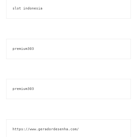
slot indonesia
premium303
premium303
https://www.geradordesenha.com/