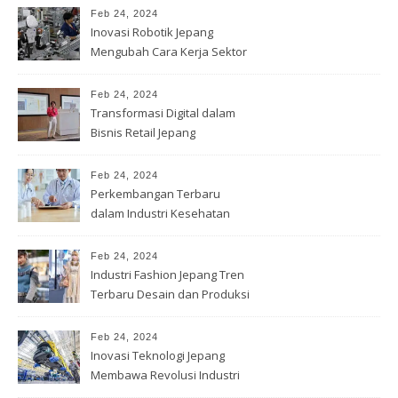
Feb 24, 2024
Inovasi Robotik Jepang
Mengubah Cara Kerja Sektor
Industri
Feb 24, 2024
Transformasi Digital dalam
Bisnis Retail Jepang
Feb 24, 2024
Perkembangan Terbaru
dalam Industri Kesehatan
Jepang
Feb 24, 2024
Industri Fashion Jepang Tren
Terbaru Desain dan Produksi
Feb 24, 2024
Inovasi Teknologi Jepang
Membawa Revolusi Industri
Otomotif