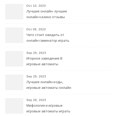
Oct 10, 2023
Лучшие онлайн- лучшие
онлайн казино отзывы
ставки в онлайн-казино
Oct 09, 2023
Чего стоит ожидать от
онлайн гаминатор играть
демо -программы игорного
заведения
Sep 29, 2023
Игорное заведение В
игровые автоматы
Эльдорадо Интернете Коды
купонов
Sep 29, 2023
Лучшие онлайн-коды,
игровые автоматы онлайн
демо относящиеся к онлайн-
казино
Sep 28, 2023
Мифология и игровые
игровые автоматы играть