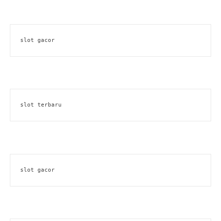
slot gacor
slot terbaru
slot gacor