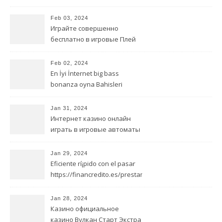
Feb 03, 2024
Играйте совершенно
бесплатно в игровые Плей
Фортуна казино играть на
деньги автоматы от
Feb 02, 2024
игорного заведения онлайн
En İyi İnternet big bass
bonanza oyna Bahisleri
Casinoları
Jan 31, 2024
Интернет казино онлайн
играть в игровые автоматы
Вулкан Делюкс от Delightful
Benefit
Jan 29, 2024
Eficiente rí¡pido con el pasar
https://financredito.es/prestamos-
sin-papeleos/ del tiempo
préstamos de aplicaciones
Jan 28, 2024
Казино официальное
казино Вулкан Старт Экстра