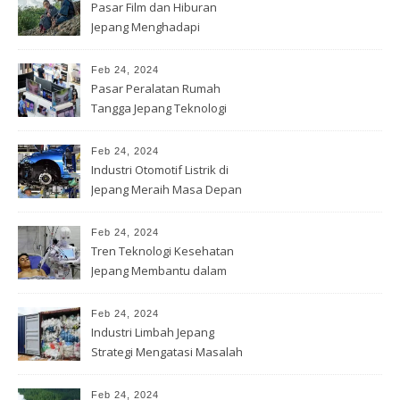
Pasar Film dan Hiburan
Jepang Menghadapi
Tantangan Global
Feb 24, 2024
Pasar Peralatan Rumah
Tangga Jepang Teknologi
Cerdas
Feb 24, 2024
Industri Otomotif Listrik di
Jepang Meraih Masa Depan
Feb 24, 2024
Tren Teknologi Kesehatan
Jepang Membantu dalam
Diagnosis
Feb 24, 2024
Industri Limbah Jepang
Strategi Mengatasi Masalah
Lingkungan
Feb 24, 2024