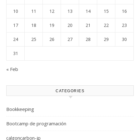
10
11
12
13
14
15
16
17
18
19
20
21
22
23
24
25
26
27
28
29
30
31
« Feb
CATEGORIES
Bookkeeping
Bootcamp de programación
calgoncarbon-jp