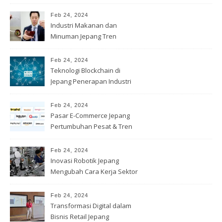
Ekonomi
Feb 24, 2024
Industri Makanan dan
Minuman Jepang Tren
Konsumsi & Inovasi
Feb 24, 2024
Teknologi Blockchain di
Jepang Penerapan Industri
Keuangan
Feb 24, 2024
Pasar E-Commerce Jepang
Pertumbuhan Pesat & Tren
Penjualan
Feb 24, 2024
Inovasi Robotik Jepang
Mengubah Cara Kerja Sektor
Industri
Feb 24, 2024
Transformasi Digital dalam
Bisnis Retail Jepang