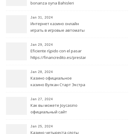
bonanza oyna Bahisleri
Casinoları
Jan 31, 2024
Интернет казино онлайн
играть в игровые автоматы
Вулкан Делюкс от Delightful
Benefit
Jan 29, 2024
Eficiente rí¡pido con el pasar
https://financredito.es/prestamos-
sin-papeleos/ del tiempo
préstamos de aplicaciones
Jan 28, 2024
Казино официальное
казино Вулкан Старт Экстра
Jan 27, 2024
Как вы можете Joycasino
официальный сайт
мобильная наслаждаться
онлайн-игрой в казино
Jan 25, 2024
Казино четыреста слоты