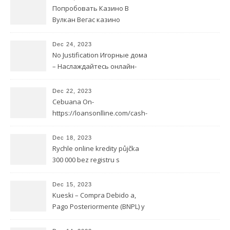
Попробовать Казино В
Вулкан Вегас казино
Интернете Игровые
автоматы Бесплатно
Dec 24, 2023
No Justification Игорные дома
– Наслаждайтесь онлайн-
играть в слот big bamboo
тестированием
Dec 22, 2023
видеопокерных автоматов
Cebuana On-
бесплатно без меню
https://loansonlline.com/cash-
loan/ line Move forward
Dec 18, 2023
Rychle online kredity půjčka
300 000 bez registru s
okamžitou podporou
Dec 15, 2023
Kueski – Compra Debido a,
Pago Posteriormente (BNPL) y
no ha prestamos urgentes en
queretaro transpirado