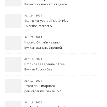
Казахстан вознаграждение
за первоначальный взнос
Jan 24, 2024
Scamp For yourself Slot ᗎ Play
Over the internet &
Complimentary
Jan 22, 2024
Казино Онлайн казино
Вулкан скачать Игровой
автомат Демо
Jan 18, 2024
Игорное заведение С Free
Вулкан Россия без
регистрации Extra Без
Первого взноса
Jan 17, 2024
Стратегии игорного
регистрация Вулкан 777
заведения В интернете
Блэкджек
Jan 16, 2024