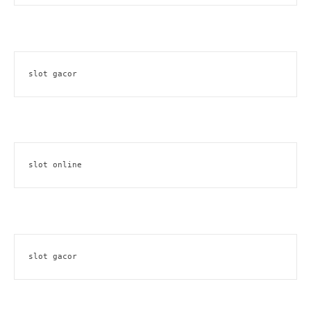
slot gacor
slot online
slot gacor