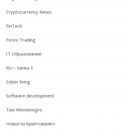
Cryptocurrency News
FinTech
Forex Trading
IT Образование
RU – пачка 3
Sober living
Software development
Taxi Montenegro
Новости Криптовалют