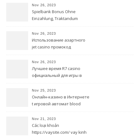
you?
Nov 26, 2023
Spielbank Bonus Ohne
Einzahlung, Traktandum
Angeschlossen Spielsaal Über
Kostenfrei Bonus
Nov 26, 2023
Использование азартного
jet casino промокод
заведения в Интернете
Lively Reveal
Nov 26, 2023
Лучшее время R7 casino
официальный для игры в
казино
Nov 25, 2023
Онлайн-казино в Интернете
t игровой автомат blood
suckers Абсолютно
бесплатные вращения
Nov 21, 2023
Các loại khoản
https://vaysite.com/ vay kinh
tế là gì?