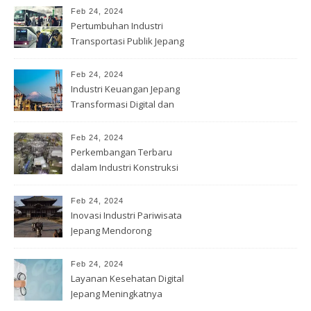
Feb 24, 2024
Pertumbuhan Industri
Transportasi Publik Jepang
Feb 24, 2024
Industri Keuangan Jepang
Transformasi Digital dan
Inovasi
Feb 24, 2024
Perkembangan Terbaru
dalam Industri Konstruksi
Jepang
Feb 24, 2024
Inovasi Industri Pariwisata
Jepang Mendorong
Wisatawan
Feb 24, 2024
Layanan Kesehatan Digital
Jepang Meningkatnya
Permintaan