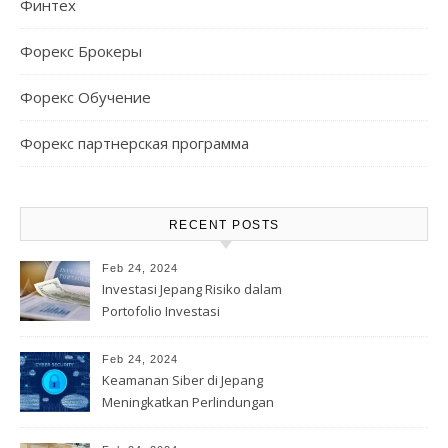
Финтех
Форекс Брокеры
Форекс Обучение
Форекс партнерская программа
RECENT POSTS
Feb 24, 2024
Investasi Jepang Risiko dalam
Portofolio Investasi
Feb 24, 2024
Keamanan Siber di Jepang
Meningkatkan Perlindungan
Data