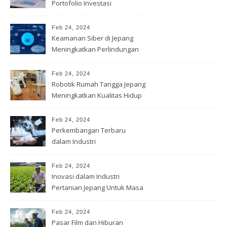
Portofolio Investasi
Feb 24, 2024
Keamanan Siber di Jepang
Meningkatkan Perlindungan
Data
Feb 24, 2024
Robotik Rumah Tangga Jepang
Meningkatkan Kualitas Hidup
Feb 24, 2024
Perkembangan Terbaru
dalam Industri
Telekomunikasi Jepang
Feb 24, 2024
Inovasi dalam Industri
Pertanian Jepang Untuk Masa
depan
Feb 24, 2024
Pasar Film dan Hiburan