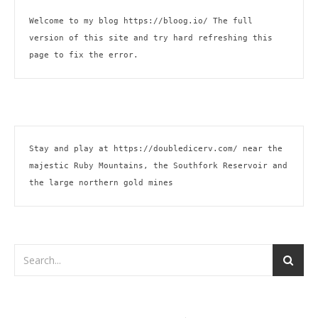
Welcome to my blog 
https://bloog.io/
 The full 
version of this site and try hard refreshing this 
page to fix the error.
Stay and play at 
https://doubledicerv.com/
 near the 
majestic Ruby Mountains, the Southfork Reservoir and 
the large northern gold mines