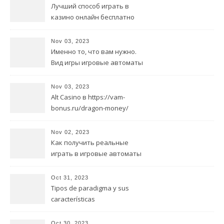
Лучший способ играть в
казино онлайн бесплатно
онлайн-казино на сотовой
связи
Nov 03, 2023
Именно то, что вам нужно.
Вид игры игровые автоматы
Вулкан играть бесплатно в
интернет-казино. Игры в
Nov 03, 2023
Интернете.
Alt Casino в https://vam-
bonus.ru/dragon-money/
Интернете Apk
Nov 02, 2023
Как получить реальные
играть в игровые автоматы
бесплатно без регистрации
и смс деньги в игорном
Oct 31, 2023
заведении?
Tipos de paradigma y sus
características
Oct 30, 2023