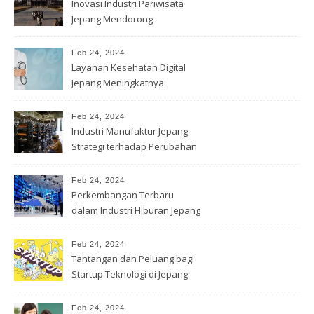
Inovasi Industri Pariwisata
Jepang Mendorong
Wisatawan
Feb 24, 2024
Layanan Kesehatan Digital
Jepang Meningkatnya
Permintaan
Feb 24, 2024
Industri Manufaktur Jepang
Strategi terhadap Perubahan
Feb 24, 2024
Perkembangan Terbaru
dalam Industri Hiburan Jepang
Feb 24, 2024
Tantangan dan Peluang bagi
Startup Teknologi di Jepang
Feb 24, 2024