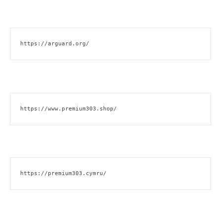
https://arguard.org/
https://www.premium303.shop/
https://premium303.cymru/