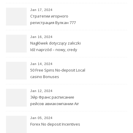
регистрации Extra Без
Первого взноса
Jan 17, 2024
Стратегии игорного
регистрация Вулкан 777
заведения В интернете
Блэкджек
Jan 16, 2024
Nagłówek dotyczący zaliczki
Idź naprzód – nowy, credy
wykonalny sposób dla
pożyczkobiorców pracujących
Jan 14, 2024
w domu
50 Free Spins No-deposit Local
casino Bonuses
Jan 12, 2024
Эйр Франс расписание
рейсов авиакомпании Air
France, расписание
самолетов
Jan 05, 2024
Forex No deposit Incentives