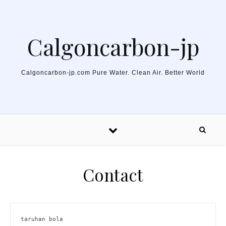
Skip to content
Calgoncarbon-jp
Calgoncarbon-jp.com Pure Water. Clean Air. Better World
Contact
taruhan bola