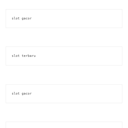
slot gacor
slot terbaru
slot gacor