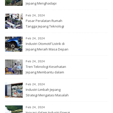
Jepang Menghadapi
Tantangan Global
Feb 24, 2024
Pasar Peralatan Rumah
Tangga Jepang Teknologi
Cerdas
Feb 24, 2024
Industri Otomotif Listrik di
Jepang Meraih Masa Depan
Feb 24, 2024
Tren Teknologi Kesehatan
Jepang Membantu dalam
Diagnosis
Feb 24, 2024
Industri Limbah Jepang
Strategi Mengatasi Masalah
Lingkungan
Feb 24, 2024
Inovasi dalam Industri Energi