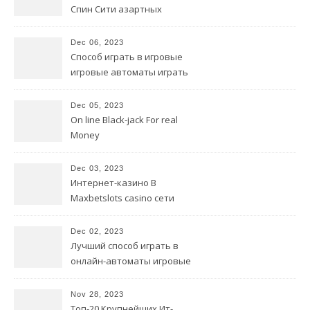
Спин Сити азартных
заведений в Интернете
Dec 06, 2023
Способ играть в игровые
игровые автоматы играть
на деньги автоматы онлайн
без протезов бесплатно
Dec 05, 2023
On line Black-jack For real
Money
Dec 03, 2023
Интернет-казино В
Maxbetslots casino сети
Азартные игры Железо
Dec 02, 2023
Лучший способ играть в
онлайн-автоматы игровые
автоматы бесплатно и без
регистрации для
Nov 28, 2023
видеопокера с небольшим
Топ-20 Крупнейших Ит-