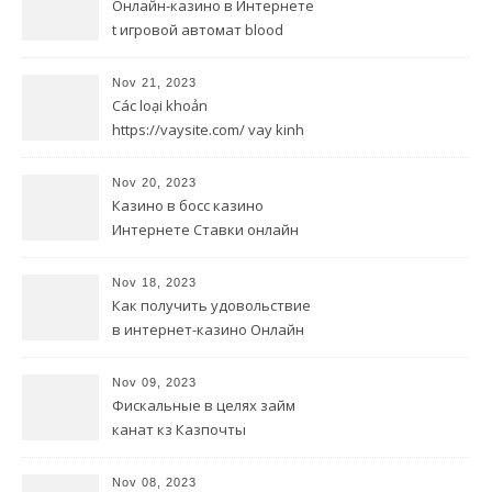
Онлайн-казино в Интернете
t игровой автомат blood
suckers Абсолютно
бесплатные вращения
Nov 21, 2023
Các loại khoản
https://vaysite.com/ vay kinh
tế là gì?
Nov 20, 2023
Казино в босс казино
Интернете Ставки онлайн
Nov 18, 2023
Как получить удовольствие
в интернет-казино Онлайн
казино Лев рабочее
зеркало Примите участие в
Nov 09, 2023
тестировании моделей
Фискальные в целях займ
игорного заведения
канат кз Казпочты
Обоснование
Nov 08, 2023