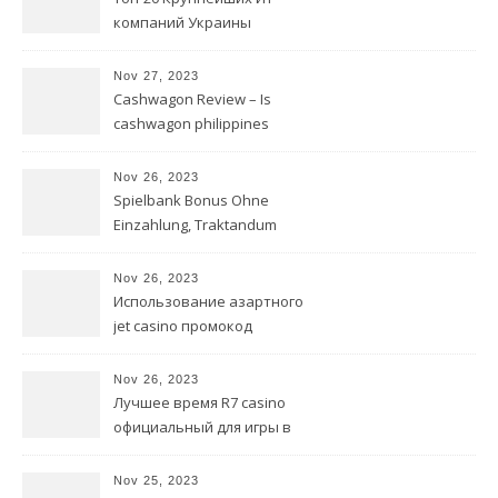
пополнением
компаний Украины
Nov 27, 2023
Cashwagon Review – Is
cashwagon philippines
Cashwagon Most effective for
you?
Nov 26, 2023
Spielbank Bonus Ohne
Einzahlung, Traktandum
Angeschlossen Spielsaal Über
Kostenfrei Bonus
Nov 26, 2023
Использование азартного
jet casino промокод
заведения в Интернете
Lively Reveal
Nov 26, 2023
Лучшее время R7 casino
официальный для игры в
казино
Nov 25, 2023