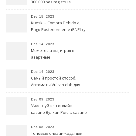
300 000 bez registru s
okamžitou podporou
Dec 15, 2023
Kueski – Compra Debido a,
Pago Posteriormente (BNPL) y
no ha prestamos urgentes en
queretaro transpirado
Dec 14, 2023
Compañía de Préstamos en el
Можете ли вы, играя в
Gasto online referente a
азартные
México
https://vulkanplatinum.top
игры, получить реальный
Dec 14, 2023
доход?
Самый простой способ.
Автоматы Vulcan club для
онлайн-видеопокера.
Бонусы.
Dec 09, 2023
Участвуйте в онлайн-
казино Вулкан Рояль казино
Демонстрационные
игровые автоматы
Dec 08, 2023
Совершенно бесплатно
Топовые онлайн-коды для