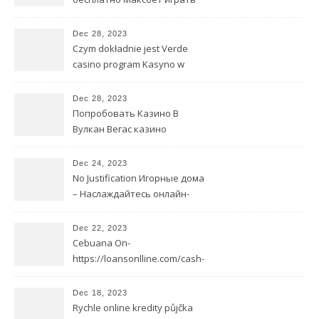
бесплатно Пробная версия
игровых автоматов
Dec 28, 2023
Czym dokładnie jest Verde
casino program Kasyno w
sieci?
Dec 28, 2023
Попробовать Казино В
Вулкан Вегас казино
Интернете Игровые
автоматы Бесплатно
Dec 24, 2023
No Justification Игорные дома
– Наслаждайтесь онлайн-
играть в слот big bamboo
тестированием
Dec 22, 2023
видеопокерных автоматов
Cebuana On-
бесплатно без меню
https://loansonlline.com/cash-
loan/ line Move forward
Dec 18, 2023
Rychle online kredity půjčka