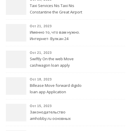
Taxi Services Nis Taxi Nis
Constantine the Great Airport
Oct 21, 2023
Именно то, что вам нужно.
Интернет- Вулкан 24
официальный сайт казино.
Онлайн-игры на игровых
Oct 21, 2023
автоматах.
Swiftly On the web Move
cashwagon loan apply
forward from Sri Lanka
Oct 18, 2023
Billease Move forward digido
loan app Application
Assessment
Oct 15, 2023
Законодательство
amhobby.ru основных
онлайн-казино